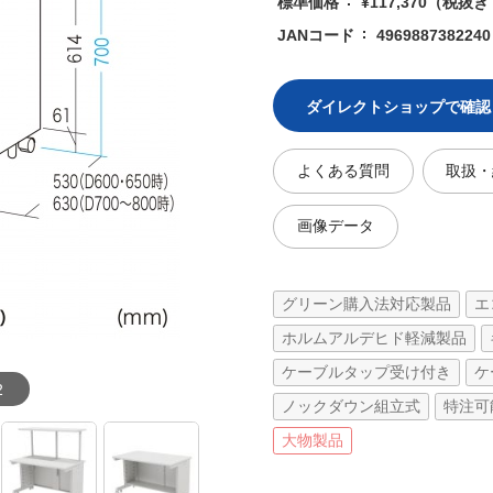
標準価格
¥117,370
（税抜き ¥
JANコード
4969887382240
ダイレクトショップで確認
よくある質問
取扱・
画像データ
グリーン購入法対応製品
エ
ホルムアルデヒド軽減製品
ケーブルタップ受け付き
ケ
2
ノックダウン組立式
特注可
大物製品