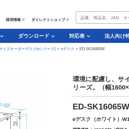
採用情報
ダイレクトショップ
ダウンロード
対応表
法人向け
サイズオーダーデスク(eシリーズ)
>
eデスク
> ED-SK16065W
環境に配慮し、サ
リーズ。（幅1600
ED-SK16065
eデスク（ホワイト）W16