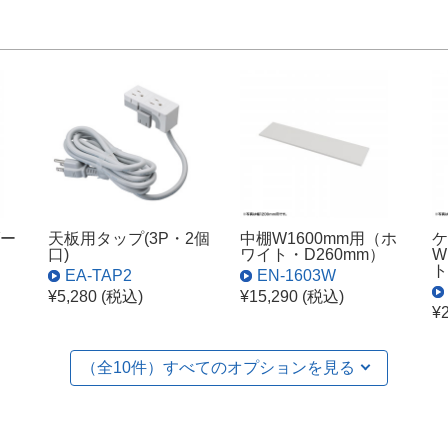
ー
天板用タップ(3P・2個
中棚W1600mm用（ホ
ケ
口)
ワイト・D260mm）
W
ト
EA-TAP2
EN-1603W
¥5,280 (税込)
¥15,290 (税込)
¥
（全
10
件）
すべてのオプションを見る