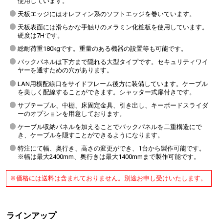
使用しています。
天板エッジにはオレフィン系のソフトエッジを巻いています。
天板表面には滑らかな手触りのメラミン化粧板を使用しています。
硬度は7Hです。
総耐荷重180kgです。重量のある機器の設置等も可能です。
バックパネルは下方まで隠れる大型タイプです。セキュリティワイ
ヤーを通すための穴があります。
LAN用横配線口をサイドフレーム後方に装備しています。ケーブル
を美しく配線することができます。シャッター式扉付きです。
サブテーブル、中棚、床固定金具、引き出し、キーボードスライダ
ーのオプションを用意しております。
ケーブル収納パネルを加えることでバックパネルを二重構造にで
き、ケーブルを隠すことができるようになります。
特注にて幅、奥行き、高さの変更ができ、1台から製作可能です。
※幅は最大2400mm、奥行きは最大1400mmまで製作可能です。
※価格には送料は含まれておりません。別途お申し受けいたします。
ラインアップ