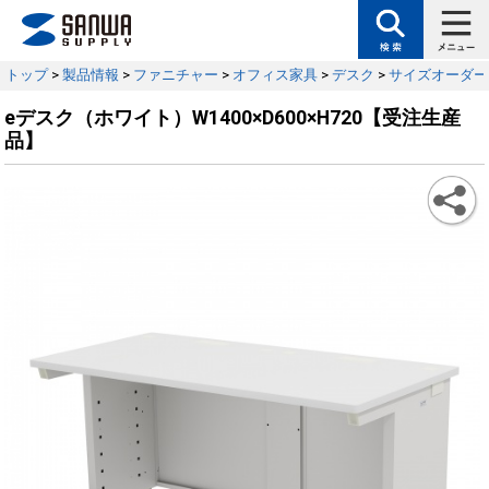
トップ
>
製品情報
>
ファニチャー
>
オフィス家具
>
デスク
>
サイズオーダー
eデスク（ホワイト）W1400×D600×H720【受注生産
品】