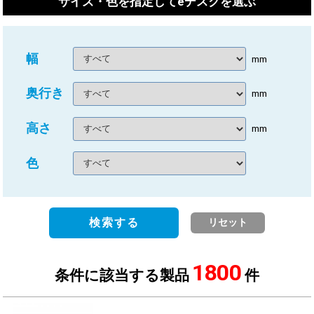
サイズ・色を指定してeデスクを選ぶ
幅
mm
奥行き
mm
高さ
mm
色
検索する
リセット
1800
条件に該当する製品
件