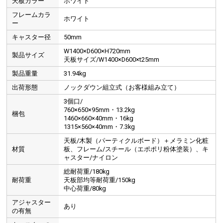
天板カラー
ホワイト
フレームカラ
ホワイト
ー
キャスター径
50mm
W1400×D600×H720mm
製品サイズ
天板サイズ/W1400×D600×t25mm
製品重量
31.94kg
出荷形態
ノックダウン組立式（お客様組み立て）
3個口/
760×650×95mm・13.2kg
梱包
1460×660×40mm・16kg
1315×560×40mm・7.3kg
天板/木製（パーティクルボード）＋メラミン化粧
材質
板、フレーム/スチール（エポポリ粉体塗装）、キ
ャスター/ナイロン
総耐荷重/180kg
耐荷重
天板部均等耐荷重/150kg
中心荷重/80kg
アジャスター
あり
の有無