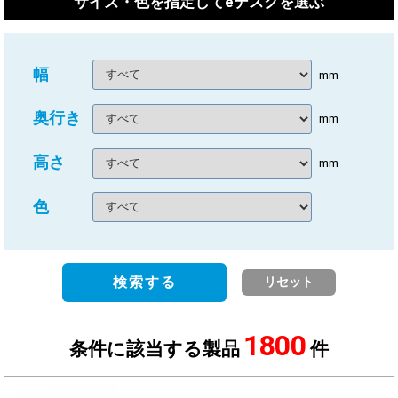
サイズ・色を指定してeデスクを選ぶ
幅
mm
奥行き
mm
高さ
mm
色
検索する
リセット
1800
条件に該当する製品
件