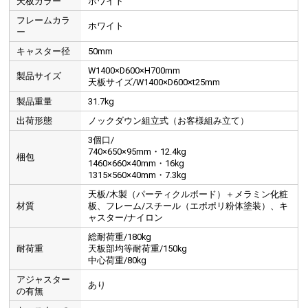
天板カラー
ホワイト
フレームカラ
ホワイト
ー
キャスター径
50mm
W1400×D600×H700mm
製品サイズ
天板サイズ/W1400×D600×t25mm
製品重量
31.7kg
出荷形態
ノックダウン組立式（お客様組み立て）
3個口/
740×650×95mm・12.4kg
梱包
1460×660×40mm・16kg
1315×560×40mm・7.3kg
天板/木製（パーティクルボード）＋メラミン化粧
材質
板、フレーム/スチール（エポポリ粉体塗装）、キ
ャスター/ナイロン
総耐荷重/180kg
耐荷重
天板部均等耐荷重/150kg
中心荷重/80kg
アジャスター
あり
の有無