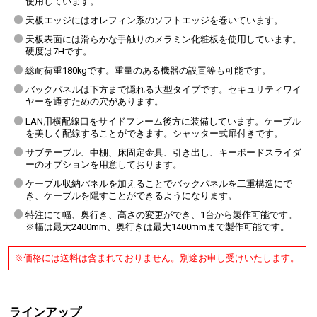
使用しています。
天板エッジにはオレフィン系のソフトエッジを巻いています。
天板表面には滑らかな手触りのメラミン化粧板を使用しています。
硬度は7Hです。
総耐荷重180kgです。重量のある機器の設置等も可能です。
バックパネルは下方まで隠れる大型タイプです。セキュリティワイ
ヤーを通すための穴があります。
LAN用横配線口をサイドフレーム後方に装備しています。ケーブル
を美しく配線することができます。シャッター式扉付きです。
サブテーブル、中棚、床固定金具、引き出し、キーボードスライダ
ーのオプションを用意しております。
ケーブル収納パネルを加えることでバックパネルを二重構造にで
き、ケーブルを隠すことができるようになります。
特注にて幅、奥行き、高さの変更ができ、1台から製作可能です。
※幅は最大2400mm、奥行きは最大1400mmまで製作可能です。
※価格には送料は含まれておりません。別途お申し受けいたします。
ラインアップ