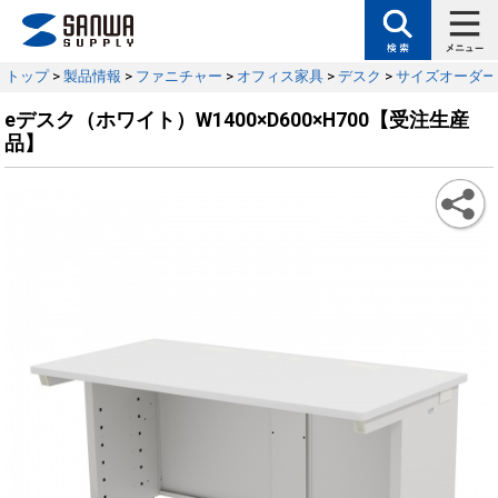
トップ
>
製品情報
>
ファニチャー
>
オフィス家具
>
デスク
>
サイズオーダー
eデスク（ホワイト）W1400×D600×H700【受注生産
品】