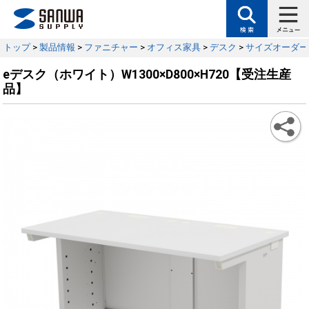
トップ
>
製品情報
>
ファニチャー
>
オフィス家具
>
デスク
>
サイズオーダー
eデスク（ホワイト）W1300×D800×H720【受注生産
品】