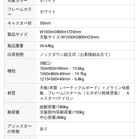
天板カラー
ホワイト
フレームカラ
ホワイト
ー
キャスター径
50mm
W1300×D800×H720mm
製品サイズ
天板サイズ/W1300×D800×t25mm
製品重量
36.64kg
出荷形態
ノックダウン組立式（お客様組み立て）
3個口/
760×850×95mm・15.6kg
梱包
1360×860×40mm・19.7kg
1215×560×40mm・6.8kg
天板/木製（パーティクルボード）＋メラミン化粧
材質
板、フレーム/スチール（エポポリ粉体塗装）、キ
ャスター/ナイロン
総耐荷重/180kg
耐荷重
天板部均等耐荷重/150kg
中心荷重/80kg
アジャスター
あり
の有無