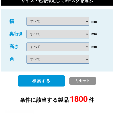
サイズ・色を指定してeデスクを選ぶ
幅
mm
奥行き
mm
高さ
mm
色
検索する
リセット
1800
条件に該当する製品
件