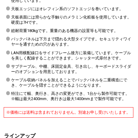
使用しています。
天板エッジにはオレフィン系のソフトエッジを巻いています。
天板表面には滑らかな手触りのメラミン化粧板を使用しています。
硬度は7Hです。
総耐荷重180kgです。重量のある機器の設置等も可能です。
バックパネルは下方まで隠れる大型タイプです。セキュリティワイ
ヤーを通すための穴があります。
LAN用横配線口をサイドフレーム後方に装備しています。ケーブル
を美しく配線することができます。シャッター式扉付きです。
サブテーブル、中棚、床固定金具、引き出し、キーボードスライダ
ーのオプションを用意しております。
ケーブル収納パネルを加えることでバックパネルを二重構造にで
き、ケーブルを隠すことができるようになります。
特注にて幅、奥行き、高さの変更ができ、1台から製作可能です。
※幅は最大2400mm、奥行きは最大1400mmまで製作可能です。
※価格には送料は含まれておりません。別途お申し受けいたします。
ラインアップ