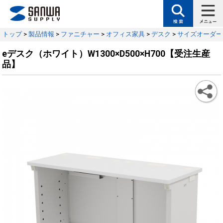
トップ
>
製品情報
>
ファニチャー
>
オフィス家具
>
デスク
>
サイズオーダー
eデスク（ホワイト）W1300×D500×H700【受注生産
品】