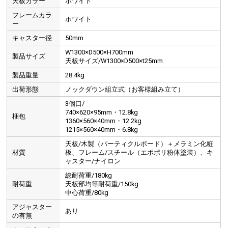
天板カラー
ホワイト
フレームカラ
ホワイト
ー
キャスター径
50mm
W1300×D500×H700mm
製品サイズ
天板サイズ/W1300×D500×t25mm
製品重量
28.4kg
出荷形態
ノックダウン組立式（お客様組み立て）
3個口/
740×620×95mm・12.8kg
梱包
1360×560×40mm・12.2kg
1215×560×40mm・6.8kg
天板/木製（パーティクルボード）＋メラミン化粧
材質
板、フレーム/スチール（エポポリ粉体塗装）、キ
ャスター/ナイロン
総耐荷重/180kg
耐荷重
天板部均等耐荷重/150kg
中心荷重/80kg
アジャスター
あり
の有無