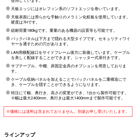
使用しています。
天板エッジにはオレフィン系のソフトエッジを巻いています。
天板表面には滑らかな手触りのメラミン化粧板を使用しています。
硬度は7Hです。
総耐荷重180kgです。重量のある機器の設置等も可能です。
バックパネルは下方まで隠れる大型タイプです。セキュリティワイ
ヤーを通すための穴があります。
LAN用横配線口をサイドフレーム後方に装備しています。ケーブル
を美しく配線することができます。シャッター式扉付きです。
サブテーブル、中棚、床固定金具のオプションを用意しておりま
す。
ケーブル収納パネルを加えることでバックパネルを二重構造にで
き、ケーブルを隠すことができるようになります。
特注にて幅、奥行き、高さの変更ができ、1台から製作可能です。
※幅は最大2400mm、奥行きは最大1400mmまで製作可能です。
※価格には送料は含まれておりません。別途お申し受けいたします。
ラインアップ