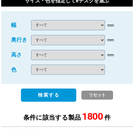
サイズ・色を指定してeデスクを選ぶ
幅
mm
奥行き
mm
高さ
mm
色
検索する
リセット
1800
条件に該当する製品
件