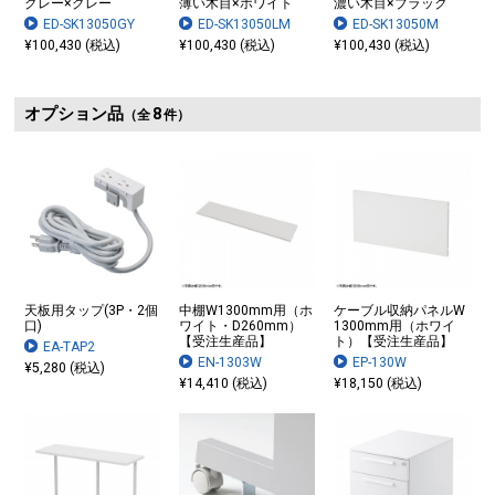
グレー×グレー
薄い木目×ホワイト
濃い木目×ブラック
ED-SK13050GY
ED-SK13050LM
ED-SK13050M
¥100,430 (税込)
¥100,430 (税込)
¥100,430 (税込)
オプション品
8
（全
件）
天板用タップ(3P・2個
中棚W1300mm用（ホ
ケーブル収納パネルW
口)
ワイト・D260mm）
1300mm用（ホワイ
【受注生産品】
ト）【受注生産品】
EA-TAP2
EN-1303W
EP-130W
¥5,280 (税込)
¥14,410 (税込)
¥18,150 (税込)