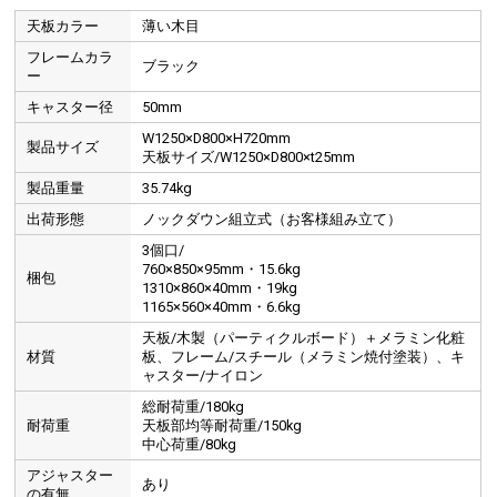
天板カラー
薄い木目
フレームカラ
ブラック
ー
キャスター径
50mm
W1250×D800×H720mm
製品サイズ
天板サイズ/W1250×D800×t25mm
製品重量
35.74kg
出荷形態
ノックダウン組立式（お客様組み立て）
3個口/
760×850×95mm・15.6kg
梱包
1310×860×40mm・19kg
1165×560×40mm・6.6kg
天板/木製（パーティクルボード）＋メラミン化粧
材質
板、フレーム/スチール（メラミン焼付塗装）、キ
ャスター/ナイロン
総耐荷重/180kg
耐荷重
天板部均等耐荷重/150kg
中心荷重/80kg
アジャスター
あり
の有無