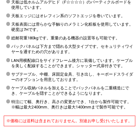
天板は低ホルムアルデヒド（F☆☆☆☆）のパーティクルボードを
使用しています。
天板エッジにはオレフィン系のソフトエッジを巻いています。
天板表面には滑らかな手触りのメラミン化粧板を使用しています。
硬度は7Hです。
総耐荷重180kgです。重量のある機器の設置等も可能です。
バックパネルは下方まで隠れる大型タイプです。セキュリティワイ
ヤーを通すための穴があります。
LAN用横配線口をサイドフレーム後方に装備しています。ケーブル
を美しく配線することができます。シャッター式扉付きです。
サブテーブル、中棚、床固定金具、引き出し、キーボードスライダ
ーのオプションを用意しております。
ケーブル収納パネルを加えることでバックパネルを二重構造にで
き、ケーブルを隠すことができるようになります。
特注にて幅、奥行き、高さの変更ができ、1台から製作可能です。
※幅は最大2400mm、奥行きは最大1400mmまで製作可能です。
※価格には送料は含まれておりません。別途お申し受けいたします。