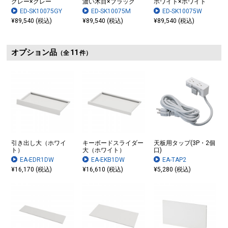
グレー×グレー
濃い木目×ブラック
ホワイト×ホワイト
ED-SK10075GY
ED-SK10075M
ED-SK10075W
¥89,540 (税込)
¥89,540 (税込)
¥89,540 (税込)
オプション品
11
（全
件）
引き出し大（ホワイ
キーボードスライダー
天板用タップ(3P・2個
ト）
大（ホワイト）
口)
EA-EDR1DW
EA-EKB1DW
EA-TAP2
¥16,170 (税込)
¥16,610 (税込)
¥5,280 (税込)