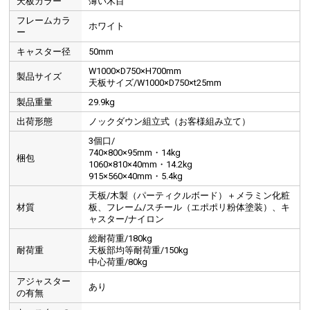
天板カラー
薄い木目
フレームカラ
ホワイト
ー
キャスター径
50mm
W1000×D750×H700mm
製品サイズ
天板サイズ/W1000×D750×t25mm
製品重量
29.9kg
出荷形態
ノックダウン組立式（お客様組み立て）
3個口/
740×800×95mm・14kg
梱包
1060×810×40mm・14.2kg
915×560×40mm・5.4kg
天板/木製（パーティクルボード）＋メラミン化粧
材質
板、フレーム/スチール（エポポリ粉体塗装）、キ
ャスター/ナイロン
総耐荷重/180kg
耐荷重
天板部均等耐荷重/150kg
中心荷重/80kg
アジャスター
あり
の有無