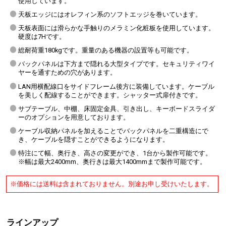
使用しています。
天板エッジにはオレフィン系のソフトエッジを巻いています。
天板表面には滑らかな手触りのメラミン化粧板を使用しています。
硬度は7Hです。
総耐荷重180kgです。重量のある機器の設置等も可能です。
バックパネルは下方まで隠れる大型タイプです。セキュリティワイ
ヤーを通すための穴があります。
LAN用横配線口をサイドフレーム後方に装備しています。ケーブル
を美しく配線することができます。シャッター式扉付きです。
サブテーブル、中棚、床固定金具、引き出し、キーボードスライダ
ーのオプションを用意しております。
ケーブル収納パネルを加えることでバックパネルを二重構造にで
き、ケーブルを隠すことができるようになります。
特注にて幅、奥行き、高さの変更ができ、1台から製作可能です。
※幅は最大2400mm、奥行きは最大1400mmまで製作可能です。
※価格には送料は含まれておりません。別途お申し受けいたします。
ラインアップ