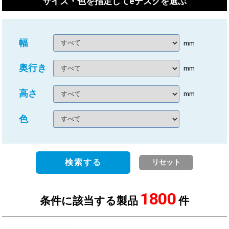
サイズ・色を指定してeデスクを選ぶ
幅
mm
奥行き
mm
高さ
mm
色
検索する
リセット
1800
条件に該当する製品
件