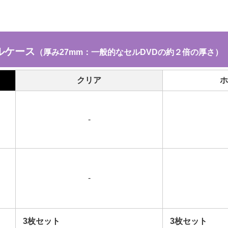
ルケース
（厚み27mm：一般的なセルDVDの約２倍の厚さ）
クリア
ホ
-
-
3枚セット
3枚セット