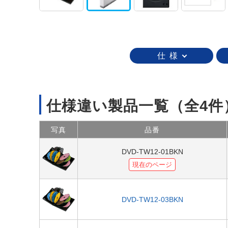
仕 様
仕様違い製品一覧
（全4件
写真
品番
DVD-TW12-01BKN
現在のページ
DVD-TW12-03BKN