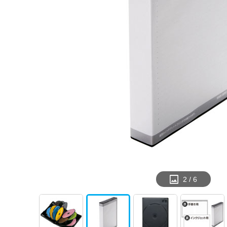
2
/
6