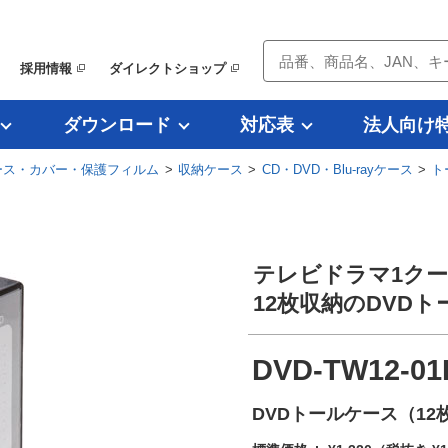
採用情報
ダイレクトショップ
ダウンロード
対応表
法人向け
ース・カバー・保護フィルム
>
収納ケース
>
CD・DVD・Blu-rayケース
>
ト
テレビドラマ1ク
12枚収納のDVD
DVD-TW12-0
DVDトールケース（1