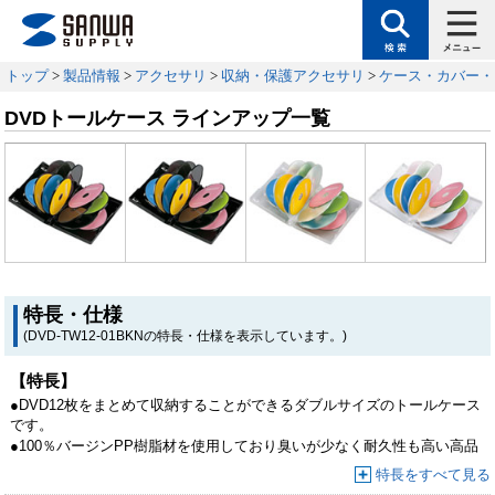
トップ
>
製品情報
>
アクセサリ
>
収納・保護アクセサリ
>
ケース・カバー・
DVDトールケース ラインアップ一覧
特長・仕様
(DVD-TW12-01BKNの特長・仕様を表示しています。)
【特長】
●DVD12枚をまとめて収納することができるダブルサイズのトールケース
です。
●100％バージンPP樹脂材を使用しており臭いが少なく耐久性も高い高品
質なトールケースです。
特長をすべて見る
●テレビドラマ1クール分、6枚組DVDを2シリーズ分などまとめて収納で