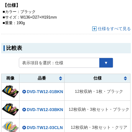
きます。
【仕様】
■
カラー：
ブラック
■
サイズ：
W136×D27×H191mm
■
重量：
190g
仕様をすべて見る
比較表
表示項目を選択：
仕様
▼
画像
品番
仕様
12枚収納・1枚・ブラック
DVD-TW12-01BKN
12枚収納・3枚セット・ブラック
DVD-TW12-03BKN
12枚収納・3枚セット・クリア
DVD-TW12-03CLN