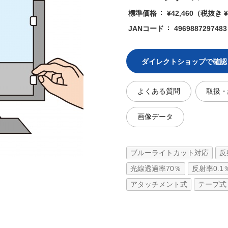
標準価格
¥42,460
（税抜き ¥3
JANコード
4969887297483
ダイレクトショップで確認
よくある質問
取扱・
画像データ
ブルーライトカット対応
反
光線透過率70％
反射率0.1
アタッチメント式
テープ式