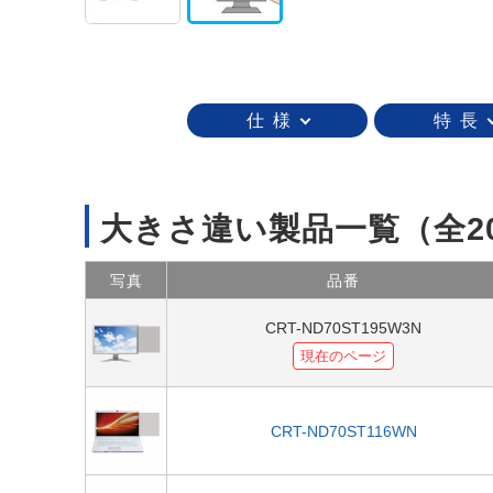
仕 様
特 長
大きさ違い製品一覧
（全2
写真
品番
CRT-ND70ST195W3N
現在のページ
CRT-ND70ST116WN