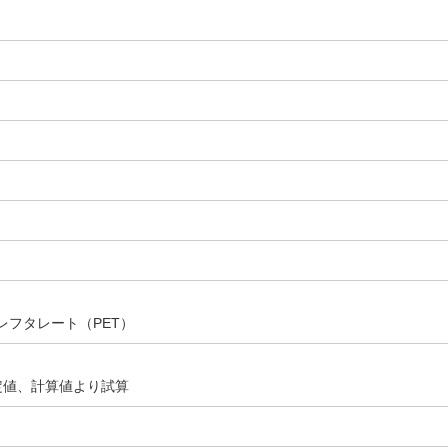
レフタレート（PET）
測定値、計算値より試算