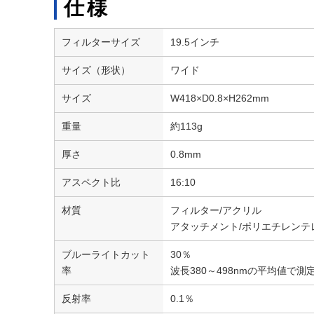
仕様
フィルターサイズ
19.5インチ
サイズ（形状）
ワイド
サイズ
W418×D0.8×H262mm
重量
約113g
厚さ
0.8mm
アスペクト比
16:10
材質
フィルター/アクリル
アタッチメント/ポリエチレンテ
ブルーライトカット
30％
率
波長380～498nmの平均値で
反射率
0.1％