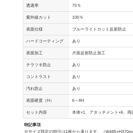
透過率
70％
紫外線カット
100％
表面仕様
ブルーライトカット反射防止
ハードコーティング
あり
表面加工
片面反射防止加工
チラツキ防止
あり
コントラスト
あり
汚れ防止
あり
表面硬度（H）
6～8H
セット内容
本体×1、アタッチメント×6、両
特記事項
※サイズ指定の特注は1枚から承ります。（W485×H370