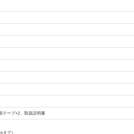
面テープ×2、取扱説明書
mmまで）