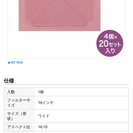
仕様
入数
1枚
フィルターサ
16インチ
イズ
サイズ（形
ワイド
状）
アスペクト比
16:10