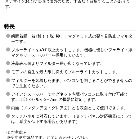
※デザインおよび仕様は改良のため、予告なく変更することがありま
す。
特長
瞬間着脱 着1秒！！脱1秒！！マグネット式の覗き見防止フィルタ
ーです。
ブルーライトを40％以上カットします。機器に優しいフェライト系
マグネットストッパーを採用しています。
液晶表示面よりフィルター長が広くなっています。
モアレの発生を最大限に抑えてブルーライトカットします。
フィルターを装着したまま、パソコンを閉じることができませんの
でご注意ください。
アイアンストッパーでマグネット内蔵パソコンに取り付け可能で
す。上部ベゼルが6～7mmの機器に対応します。
両面（ノングレア面・グレア面）とも表面として使用できます。
▲CRT-TR20
タッチパネルに対応しています。（タッチパネル対応機器によって
は、感度が低下する場合があります）
≪ご注意≫
※受注発注製品です。お問い合わせください。