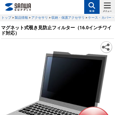
トップ
>
製品情報
>
アクセサリ
>
収納・保護アクセサリ
>
ケース・カバー・
マグネット式覗き見防止フィルター（16.0インチワイ
ド対応）