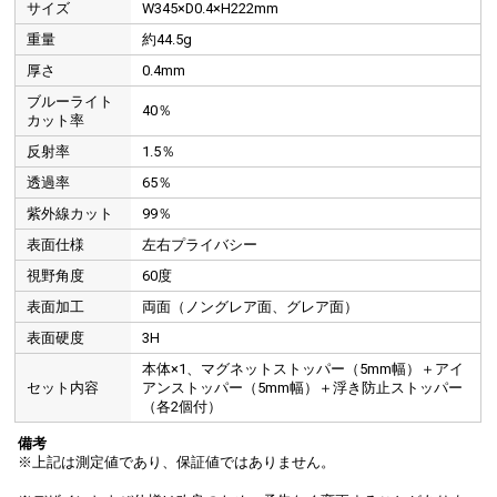
サイズ
W345×D0.4×H222mm
重量
約44.5g
厚さ
0.4mm
ブルーライト
40％
カット率
反射率
1.5％
透過率
65％
紫外線カット
99％
表面仕様
左右プライバシー
視野角度
60度
表面加工
両面（ノングレア面、グレア面）
表面硬度
3H
本体×1、マグネットストッパー（5mm幅）＋アイ
セット内容
アンストッパー（5mm幅）＋浮き防止ストッパー
（各2個付）
備考
※上記は測定値であり、保証値ではありません。