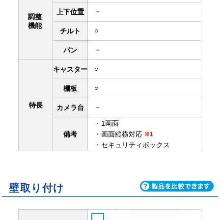
－
上下
位置
調整
機能
○
チルト
－
パン
○
キャスター
○
棚板
特長
－
カメラ台
・1画面
備考
・画面縦横対応
※1
・セキュリティボックス
壁取り付け