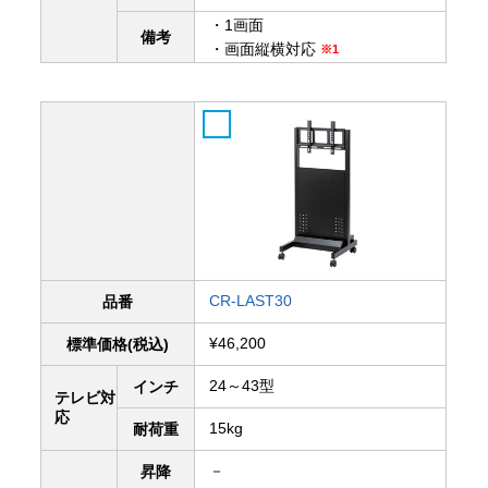
・1画面
備考
・画面縦横対応
※1
CR-LAST30
品番
¥46,200
標準価格(税込)
24～43型
インチ
テレビ対
応
15kg
耐荷重
－
昇降