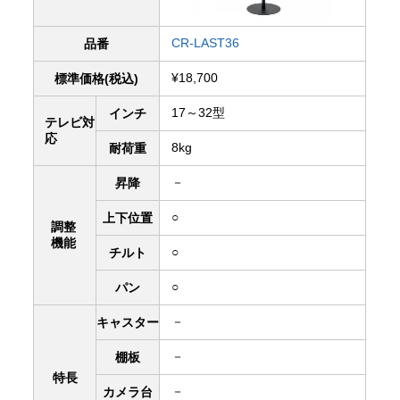
CR-LAST36
品番
¥18,700
標準価格(税込)
17～32型
インチ
テレビ対
応
8kg
耐荷重
－
昇降
○
上下
位置
調整
機能
○
チルト
○
パン
－
キャスター
－
棚板
特長
－
カメラ台