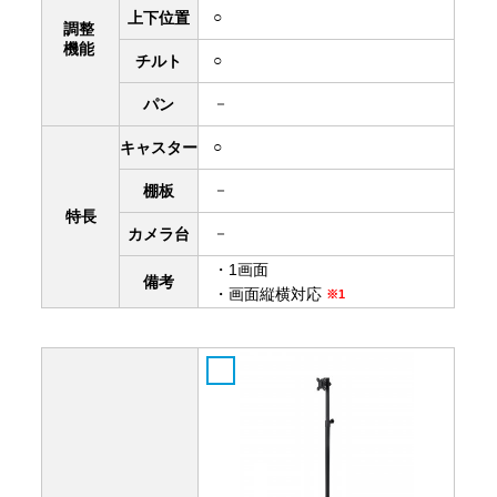
○
上下
位置
調整
機能
○
チルト
－
パン
○
キャスター
－
棚板
特長
－
カメラ台
・1画面
備考
・画面縦横対応
※1