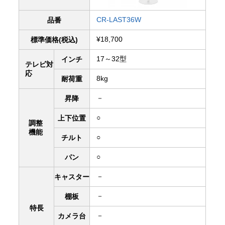
CR-LAST36W
品番
¥18,700
標準価格(税込)
17～32型
インチ
テレビ対
応
8kg
耐荷重
－
昇降
○
上下
位置
調整
機能
○
チルト
○
パン
－
キャスター
－
棚板
特長
－
カメラ台