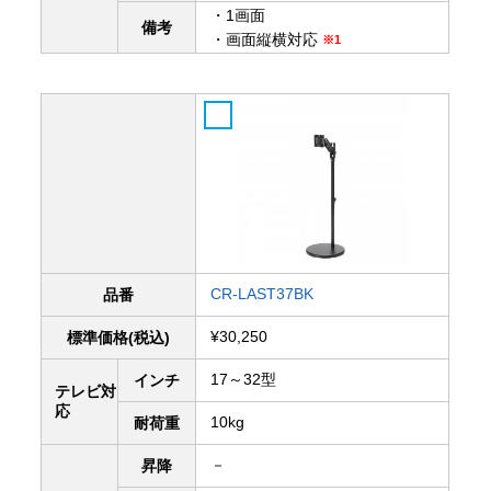
・1画面
備考
・画面縦横対応
※1
CR-LAST37BK
品番
¥30,250
標準価格(税込)
17～32型
インチ
テレビ対
応
10kg
耐荷重
－
昇降