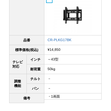
CR-PLKG17BK
品番
¥14,850
標準価格(税込)
～43型
インチ
テレビ
対応
50kg
耐荷重
－
チルト
調整
機能
－
パン
・1画面
備考