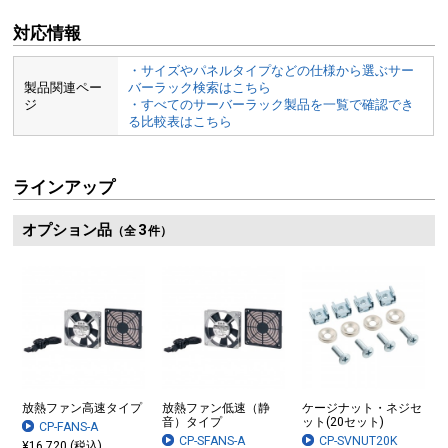
対応情報
・サイズやパネルタイプなどの仕様から選ぶサー
製品関連ペー
バーラック検索はこちら
ジ
・すべてのサーバーラック製品を一覧で確認でき
る比較表はこちら
ラインアップ
オプション品
3
（全
件）
放熱ファン高速タイプ
放熱ファン低速（静
ケージナット・ネジセ
音）タイプ
ット(20セット)
CP-FANS-A
CP-SFANS-A
CP-SVNUT20K
¥16,720 (税込)