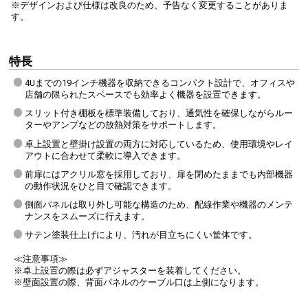
※デザインおよび仕様は改良のため、予告なく変更することがありま
す。
特長
4Uまでの19インチ機器を収納できるコンパクト設計で、オフィスや
店舗の限られたスペースでも効率よく機器を設置できます。
スリット付き棚板を標準装備しており、通気性を確保しながらルー
ターやアンプなどの放熱対策をサポートします。
卓上設置と壁掛け設置の両方に対応しているため、使用環境やレイ
アウトに合わせて柔軟に導入できます。
前扉にはアクリル窓を採用しており、扉を閉めたままでも内部機器
前扉は右開きから左開きに付け替えることができます。
の動作状況をひと目で確認できます。
扉内側のレバーを押すと簡単に外して付け替え可能です。
側面パネルは取り外し可能な構造のため、配線作業や機器のメンテ
ナンスをスムーズに行えます。
サテン塗装仕上げにより、汚れが目立ちにくい筐体です。
設置面のキズを防ぐゴム足付き
≪注意事項≫
※卓上設置の際は必ずアジャスターを装着してください。
※壁面設置の際、背面パネルのケーブル口は上側になります。