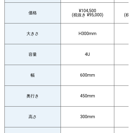
¥104,500
価格
(税抜き ¥95,000)
(税抜
大きさ
H300mm
サイドパネルは取り外し可能な構造のため、配線作業や機器のメンテ
容量
4U
す。
幅
600mm
鍵付きでセキュリティ対策万全
奥行き
450mm
高さ
300mm