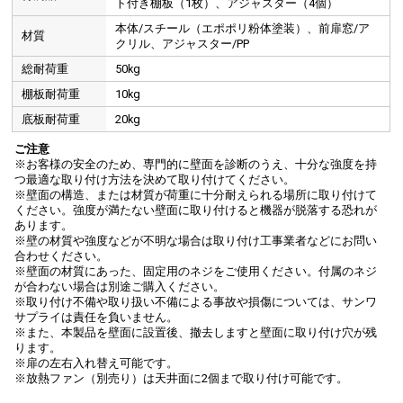
ト付き棚板（1枚）、アジャスター（4個）
また、側面にも鍵を標準装備しています。
本体/スチール（エポポリ粉体塗装）、前扉窓/ア
材質
クリル、アジャスター/PP
総耐荷重
50kg
開閉方向が選べる前扉
棚板耐荷重
10kg
底板耐荷重
20kg
ご注意
※お客様の安全のため、専門的に壁面を診断のうえ、十分な強度を持
つ最適な取り付け方法を決めて取り付けてください。
※壁面の構造、または材質が荷重に十分耐えられる場所に取り付けて
ください。強度が満たない壁面に取り付けると機器が脱落する恐れが
あります。
※壁の材質や強度などが不明な場合は取り付け工事業者などにお問い
合わせください。
※壁面の材質にあった、固定用のネジをご使用ください。付属のネジ
が合わない場合は別途ご購入ください。
※取り付け不備や取り扱い不備による事故や損傷については、サンワ
サプライは責任を負いません。
※また、本製品を壁面に設置後、撤去しますと壁面に取り付け穴が残
ります。
※扉の左右入れ替え可能です。
※放熱ファン（別売り）は天井面に2個まで取り付け可能です。