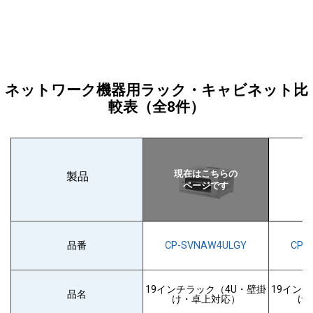
サイドパネルは取り外しできる
ネットワーク機器用ラック・キャビネット比
較表
（全8件）
製品
品番
CP-SVNAW4ULGY
CP-
19インチラック（4U・壁掛
19イン
品名
け・卓上対応）
け