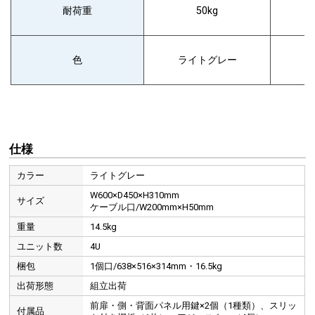
耐荷重
50kg
色
ライトグレー
ラ
仕様
カラー
ライトグレー
W600×D450×H310mm
サイズ
ケーブル口/W200mm×H50mm
重量
14.5kg
ユニット数
4U
梱包
1個口/638×516×314mm・16.5kg
出荷形態
組立出荷
前扉・側・背面パネル用鍵×2個（1種類）、スリッ
前扉には鍵が付いており、セキュリティ性を高めています。
付属品