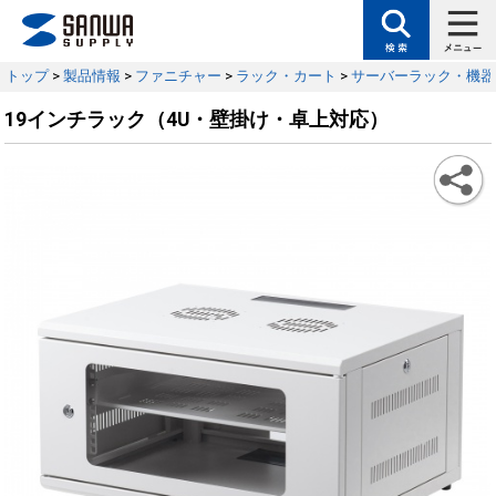
トップ
>
製品情報
>
ファニチャー
>
ラック・カート
>
サーバーラック・機器
19インチラック（4U・壁掛け・卓上対応）