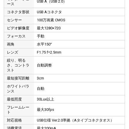
USB A（USB 2.0）
ース
コネクタ形状
USB Aコネクタ
センサー
100万画素 CMOS
ビデオ解像度
最大1280×720
フォーカス
手動
画角
水平150°
レンズ
F1.75 f=2.5mm
絞り、明る
さ、コントラ
自動調整
スト
最短接写距離
3cm
ホワイトバラ
自動
ンス
最低照度
30Lux以上
フレームレー
最大30fps
ト
対応規格
USB仕様 Ver.2.0準拠（Aタイプコネクタオス）
消費電流
最大200mA