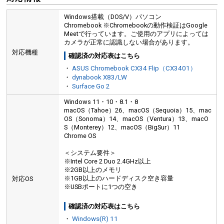
Windows搭載（DOS/V）パソコン
Chromebook ※Chromebookの動作検証はGoogle
Meetで行っています。ご使用のアプリによっては
カメラが正常に認識しない場合があります。
対応機種
確認済の対応表はこちら
・
ASUS Chromebook CX34 Flip（CX3401）
・
dynabook X83/LW
・
Surface Go 2
Windows 11・10・8.1・8
macOS（Tahoe）26、macOS（Sequoia）15、mac
OS（Sonoma）14、macOS（Ventura）13、macO
S（Monterey）12、macOS（BigSur）11
Chrome OS
＜システム要件＞
※Intel Core 2 Duo 2.4GHz以上
※2GB以上のメモリ
※1GB以上のハードディスク空き容量
対応OS
※USBポートに1つの空き
確認済の対応表はこちら
・
Windows(R) 11