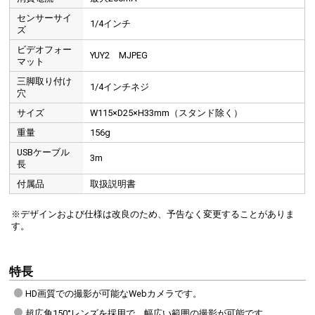
センサーサイ
1/4インチ
ズ
ビデオフォー
YUY2 MJPEG
マット
三脚取り付け
1/4インチネジ
穴
サイズ
W115×D25×H33mm（スタンド除く）
重量
156g
USBケーブル
3m
長
付属品
取扱説明書
※デザインおよび仕様は改良のため、予告なく変更することがありま
す。
特長
HD画質での撮影が可能なWebカメラです。
超広角150°レンズを採用で、幅広い範囲の撮影が可能です。