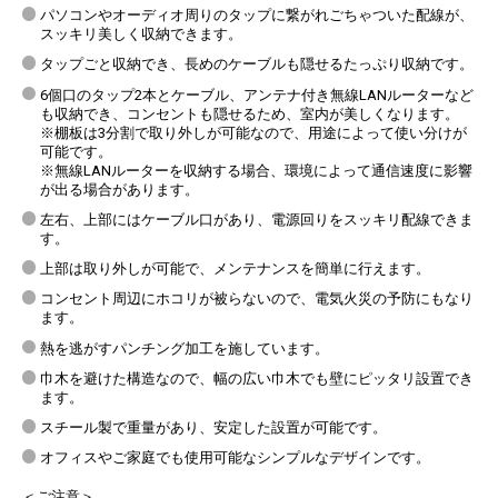
パソコンやオーディオ周りのタップに繋がれごちゃついた配線が、
スッキリ美しく収納できます。
タップごと収納でき、長めのケーブルも隠せるたっぷり収納です。
6個口のタップ2本とケーブル、アンテナ付き無線LANルーターなど
も収納でき、コンセントも隠せるため、室内が美しくなります。
※棚板は3分割で取り外しが可能なので、用途によって使い分けが
可能です。
※無線LANルーターを収納する場合、環境によって通信速度に影響
が出る場合があります。
左右、上部にはケーブル口があり、電源回りをスッキリ配線できま
す。
上部は取り外しが可能で、メンテナンスを簡単に行えます。
コンセント周辺にホコリが被らないので、電気火災の予防にもなり
ます。
熱を逃がすパンチング加工を施しています。
巾木を避けた構造なので、幅の広い巾木でも壁にピッタリ設置でき
ます。
スチール製で重量があり、安定した設置が可能です。
オフィスやご家庭でも使用可能なシンプルなデザインです。
＜ご注意＞