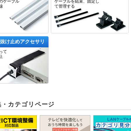
のケーブル
ケーブルを結束、固定し
線
て管理する
抜け止めアクセサリ
って
止
集・カテゴリページ