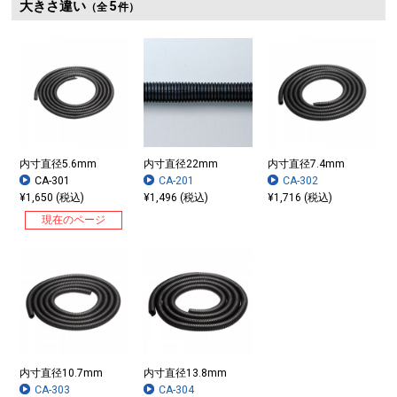
大きさ違い
5
（全
件）
内寸直径5.6mm
内寸直径22mm
内寸直径7.4mm
CA-301
CA-201
CA-302
¥1,650 (税込)
¥1,496 (税込)
¥1,716 (税込)
現在のページ
▲CA-302
内寸直径10.7mm
内寸直径13.8mm
CA-303
CA-304