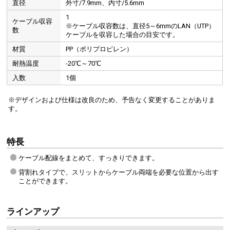
直径
外寸/7.9mm、内寸/5.6mm
1
ケーブル収容
※ケーブル収容数は、直径5～6mmのLAN（UTP）
数
ケーブルを収容した場合の目安です。
材質
PP（ポリプロピレン）
耐熱温度
-20℃～70℃
入数
1個
※デザインおよび仕様は改良のため、予告なく変更することがありま
す。
特長
ケーブル配線をまとめて、すっきりできます。
背割れタイプで、スリットからケーブル両端を必要な位置から出す
ことができます。
ラインアップ