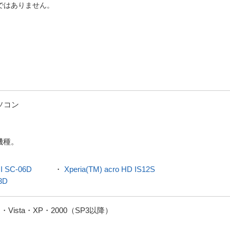
ではありません。
パソコン
機種。
II SC-06D
・
Xperia(TM) acro HD IS12S
03D
bit）・Vista・XP・2000（SP3以降）