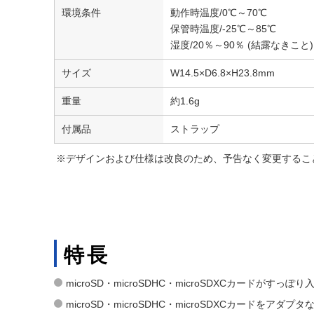
環境条件
動作時温度/0℃～70℃
保管時温度/-25℃～85℃
湿度/20％～90％ (結露なきこと)
サイズ
W14.5×D6.8×H23.8mm
重量
約1.6g
付属品
ストラップ
※デザインおよび仕様は改良のため、予告なく変更するこ
特長
microSD・microSDHC・microSDXCカードがす
microSD・microSDHC・microSDXCカードをア