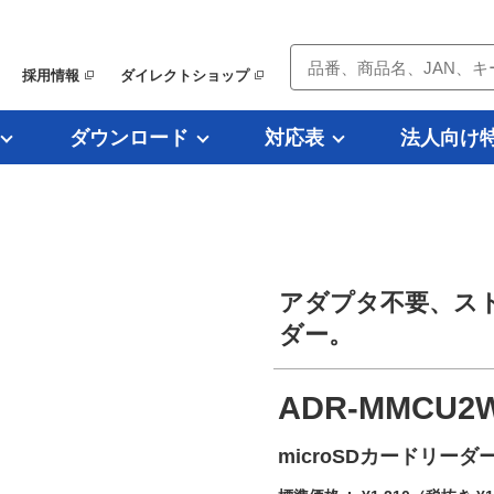
採用情報
ダイレクトショップ
ダウンロード
対応表
法人向け
アダプタ不要、スト
ダー。
ADR-MMCU2
microSDカードリー