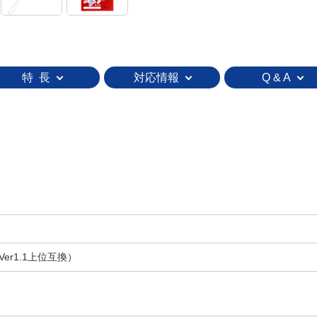
特 長
対応情報
Q & A
様Ver1.1上位互換）