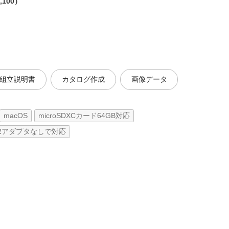
,100）
組立説明書
カタログ作成
画像データ
macOS
microSDXCカード64GB対応
C・M2アダプタなしで対応