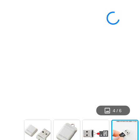
4
/
6