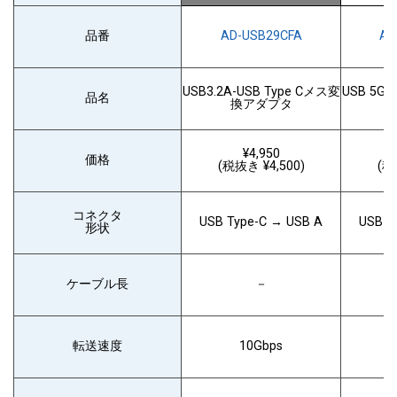
品番
AD-USB29CFA
AD
USB3.2A-USB Type Cメス変
USB 5G
品名
換アダプタ
¥4,950
価格
(税抜き ¥4,500)
(税
コネクタ
USB Type-C → USB A
USB A
形状
ケーブル長
－
転送速度
10Gbps