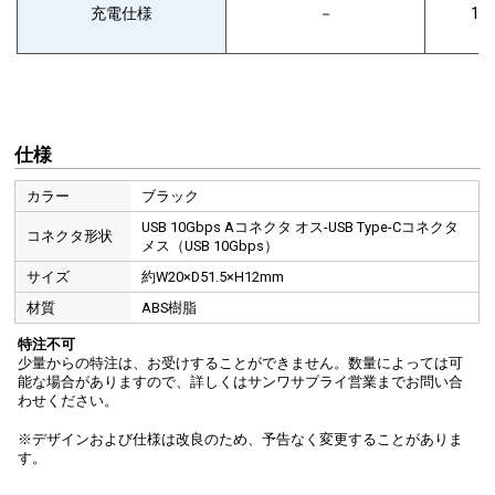
充電仕様
－
15
仕様
カラー
ブラック
USB 10Gbps Aコネクタ オス-USB Type-Cコネクタ
コネクタ形状
メス（USB 10Gbps）
サイズ
約W20×D51.5×H12mm
材質
ABS樹脂
特注不可
少量からの特注は、お受けすることができません。数量によっては可
能な場合がありますので、詳しくはサンワサプライ営業までお問い合
わせください。
※デザインおよび仕様は改良のため、予告なく変更することがありま
す。