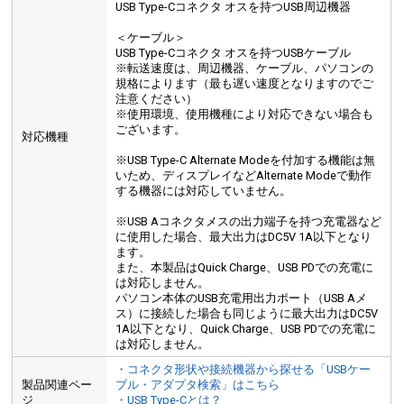
USB Type-Cコネクタ オスを持つUSB周辺機器
＜ケーブル＞
USB Type-Cコネクタ オスを持つUSBケーブル
※転送速度は、周辺機器、ケーブル、パソコンの
規格によります（最も遅い速度となりますのでご
注意ください）
※使用環境、使用機種により対応できない場合も
ございます。
対応機種
※USB Type-C Alternate Modeを付加する機能は無
いため、ディスプレイなどAlternate Modeで動作
する機器には対応していません。
※USB Aコネクタメスの出力端子を持つ充電器など
に使用した場合、最大出力はDC5V 1A以下となり
ます。
また、本製品はQuick Charge、USB PDでの充電に
は対応しません。
パソコン本体のUSB充電用出力ポート（USB Aメ
ス）に接続した場合も同じように最大出力はDC5V
1A以下となり、Quick Charge、USB PDでの充電に
は対応しません。
・コネクタ形状や接続機器から探せる「USBケー
製品関連ペー
ブル・アダプタ検索」はこちら
ジ
・USB Type-Cとは？