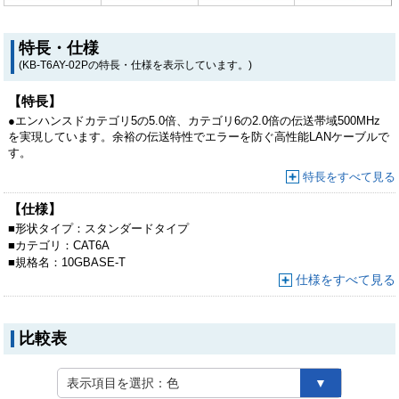
特長・仕様
(KB-T6AY-02Pの特長・仕様を表示しています。)
【特長】
●エンハンスドカテゴリ5の5.0倍、カテゴリ6の2.0倍の伝送帯域500MHz
を実現しています。余裕の伝送特性でエラーを防ぐ高性能LANケーブルで
す。
●10ギガビットイーサーネットにも完全対応しているので、これからの超
特長をすべて見る
高速ネットワークにも対応できます。
●ケーブル太さ6.0mmでも、より線仕様でやわらか。取り回しがしやすい
【仕様】
LANケーブルです。
■
形状タイプ：
スタンダードタイプ
■
カテゴリ：
CAT6A
■
規格名：
10GBASE-T
仕様をすべて見る
比較表
表示項目を選択：
色
▼