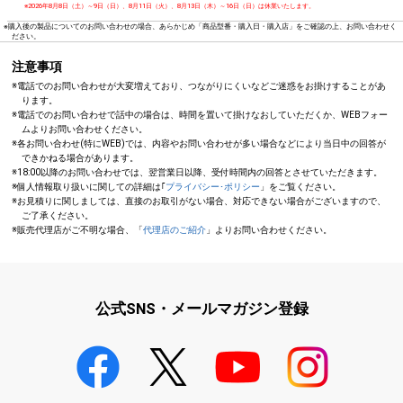
※2026年8月8日（土）～9日（日）、8月11日（火）、8月13日（木）～16日（日）は休業いたします。
※購入後の製品についてのお問い合わせの場合、あらかじめ「商品型番・購入日・購入店」をご確認の上、お問い合わせく
ださい。
注意事項
※電話でのお問い合わせが大変増えており、つながりにくいなどご迷惑をお掛けすることがあ
ります。
※電話でのお問い合わせで話中の場合は、時間を置いて掛けなおしていただくか、WEBフォー
ムよりお問い合わせください。
※各お問い合わせ(特にWEB)では、内容やお問い合わせが多い場合などにより当日中の回答が
できかねる場合があります。
※18:00以降のお問い合わせでは、翌営業日以降、受付時間内の回答とさせていただきます。
※個人情報取り扱いに関しての詳細は｢
プライバシー･ポリシー
」をご覧ください。
※お見積りに関しましては、直接のお取引がない場合、対応できない場合がございますので、
ご了承ください。
※販売代理店がご不明な場合、「
代理店のご紹介
」よりお問い合わせください。
公式SNS・メールマガジン登録