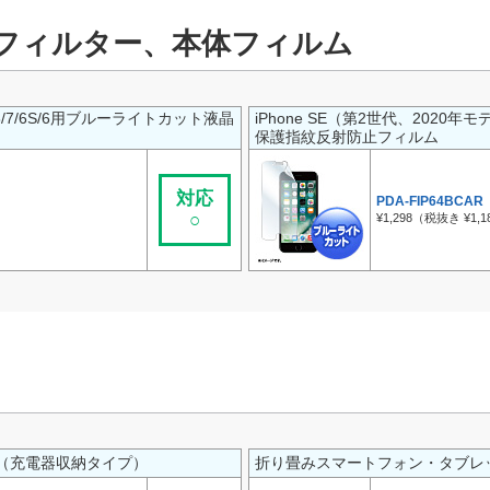
フィルター、本体フィルム
/8/7/6S/6用ブルーライトカット液晶
iPhone SE（第2世代、2020年
保護指紋反射防止フィルム
対応
PDA-FIP64BCAR
○
¥1,298（税抜き ¥1,1
（充電器収納タイプ）
折り畳みスマートフォン・タブレ