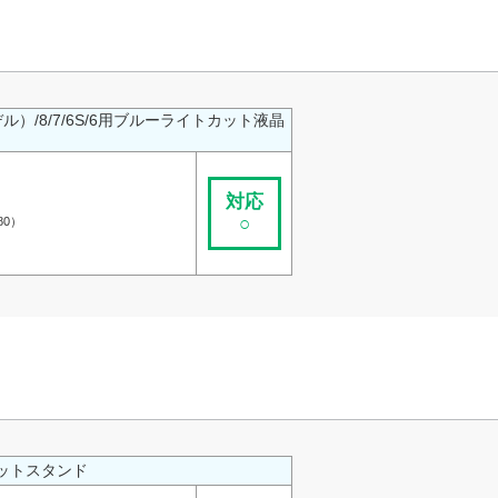
モデル）/8/7/6S/6用ブルーライトカット液晶
対応
○
80）
ットスタンド