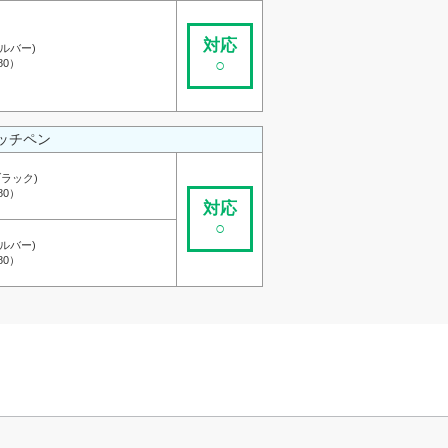
対応
シルバー)
○
80）
ッチペン
ブラック)
80）
対応
○
シルバー)
80）