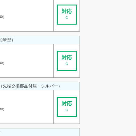
対応
○
00）
鉛筆型）
対応
○
00）
（先端交換部品付属・シルバー）
対応
○
80）
ン