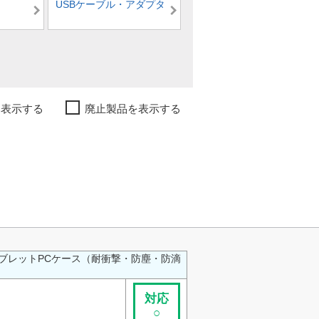
USBケーブル・アダプタ
み表示する
廃止製品を表示する
ブレットPCケース（耐衝撃・防塵・防滴
対応
○
）