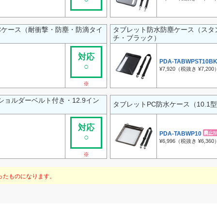
Cケース（耐衝撃・防塵・防滴タイ
タブレット防水防塵ケース（スタン
チ・ブラック）
対応
PDA-TABWPST10B
○
¥7,920（税抜き ¥7,200
※
ョルダーベルト付き・12.9イン
タブレットPC防水ケース（10.1
対応
PDA-TABWP10
○
¥6,996（税抜き ¥6,360
※
ったものになります。