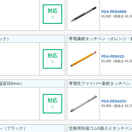
対応
PDA-PEN49BK
○
¥1,650（税抜き ¥1,5
ック）
導電繊維タッチペン（オレンジ・
対応
PDA-PEN51D
○
¥1,650（税抜き ¥1,5
端直径6mm）
導電性ファイバー素材タッチペン
対応
PDA-PEN43SV
○
¥3,058（税抜き ¥2,7
ン（ブラック）
交換用先端ゴム5個入りタッチペ