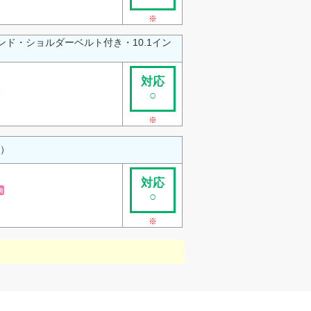
※
ド・ショルダーベルト付き・10.1イン
対応
K
○
）
※
型）
対応
○
）
※