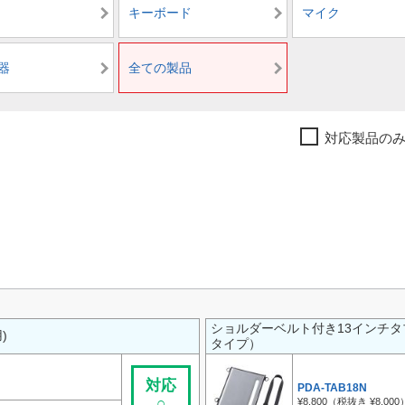
キーボード
マイク
器
全ての製品
対応製品の
ショルダーベルト付き13インチタ
)
タイプ）
対応
PDA-TAB18N
○
¥8,800（税抜き ¥8,000