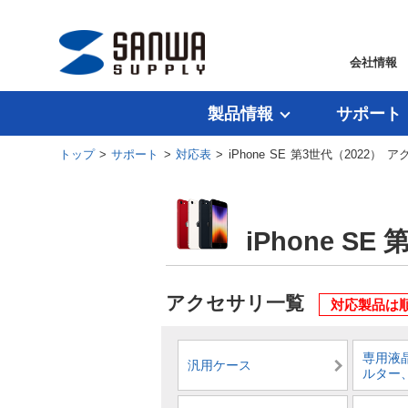
会社情報
製品情報
サポート
トップ
>
サポート
>
対応表
> iPhone SE 第3世代（2022）
iPhone S
アクセサリ一覧
対応製品は
専用液
汎用ケース
ルター