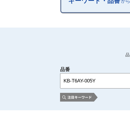
キーワード・品番
か
品
品番