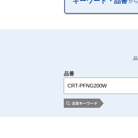
キーワード・品番
か
品
品番