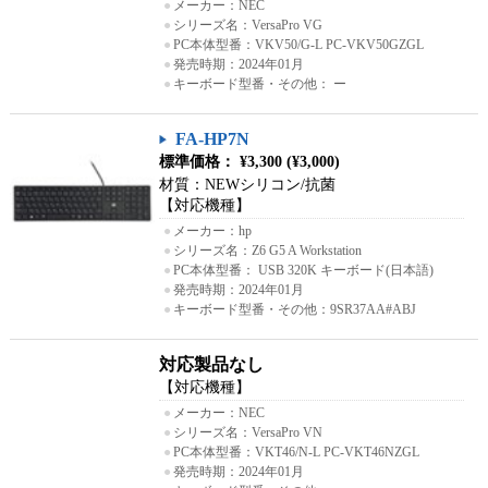
●
メーカー：NEC
●
シリーズ名：VersaPro VG
●
PC本体型番：VKV50/G-L PC-VKV50GZGL
●
発売時期：2024年01月
●
キーボード型番・その他： ー
FA-HP7N
標準価格： ¥3,300 (¥3,000)
材質：NEWシリコン/抗菌
【対応機種】
●
メーカー：hp
●
シリーズ名：Z6 G5 A Workstation
●
PC本体型番： USB 320K キーボード(日本語)
●
発売時期：2024年01月
●
キーボード型番・その他：9SR37AA#ABJ
対応製品なし
【対応機種】
●
メーカー：NEC
●
シリーズ名：VersaPro VN
●
PC本体型番：VKT46/N-L PC-VKT46NZGL
●
発売時期：2024年01月