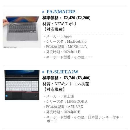
FA-NMACBP
標準価格： ¥2,420 (¥2,200)
材質：NEW T-ポリ
【対応機種】
●
メーカー：Apple
●
シリーズ名：MacBook Pro
●
PC本体型番：MCX04LL/A
●
発売時期：2024年11月
●
キーボード型番・その他： ー
FA-SLIFEA2W
標準価格： ¥3,740 (¥3,400)
材質：NEWシリコン/抗菌
【対応機種】
●
メーカー：富士通
●
シリーズ名：LIFEBOOK A
●
PC本体型番：A5513/RX
●
発売時期：2024年09月
●
キーボード型番・その他：日本語テンキー付キー
ボード