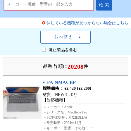
検 索
探している機種が見つからない場合はこちら
並べ替え
廃止製品を含む
20208
品番 昇順に
件
FA-NMACBP
標準価格： ¥2,420 (¥2,200)
材質：NEW T-ポリ
【対応機種】
●
メーカー：Apple
●
シリーズ名：MacBook Pro
●
PC本体型番：MX2E3LL/A
●
発売時期：2024年11月
●
キーボード型番・その他： ー