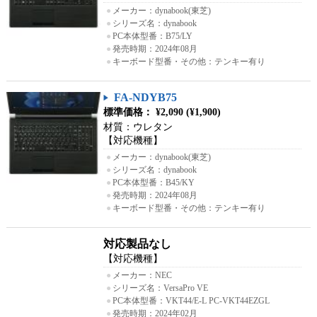
●
メーカー：dynabook(東芝)
●
シリーズ名：dynabook
●
PC本体型番：B75/LY
●
発売時期：2024年08月
●
キーボード型番・その他：テンキー有り
FA-NDYB75
標準価格： ¥2,090 (¥1,900)
材質：ウレタン
【対応機種】
●
メーカー：dynabook(東芝)
●
シリーズ名：dynabook
●
PC本体型番：B45/KY
●
発売時期：2024年08月
●
キーボード型番・その他：テンキー有り
対応製品なし
【対応機種】
●
メーカー：NEC
●
シリーズ名：VersaPro VE
●
PC本体型番：VKT44/E-L PC-VKT44EZGL
●
発売時期：2024年02月