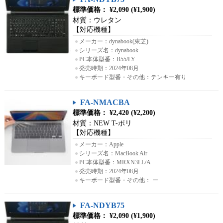
標準価格： ¥2,090 (¥1,900)
材質：ウレタン
【対応機種】
●
メーカー：dynabook(東芝)
●
シリーズ名：dynabook
●
PC本体型番：B55/LY
●
発売時期：2024年08月
●
キーボード型番・その他：テンキー有り
FA-NMACBA
標準価格： ¥2,420 (¥2,200)
材質：NEW T-ポリ
【対応機種】
●
メーカー：Apple
●
シリーズ名：MacBook Air
●
PC本体型番：MRXN3LL/A
●
発売時期：2024年08月
●
キーボード型番・その他： ー
FA-NDYB75
標準価格： ¥2,090 (¥1,900)