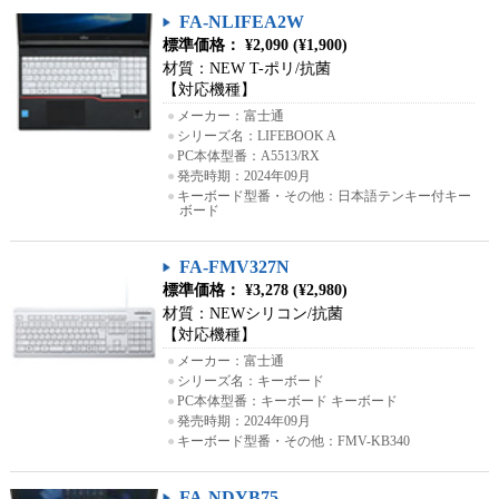
FA-NLIFEA2W
標準価格： ¥2,090 (¥1,900)
材質：NEW T-ポリ/抗菌
【対応機種】
●
メーカー：富士通
●
シリーズ名：LIFEBOOK A
●
PC本体型番：A5513/RX
●
発売時期：2024年09月
●
キーボード型番・その他：日本語テンキー付キー
ボード
FA-FMV327N
標準価格： ¥3,278 (¥2,980)
材質：NEWシリコン/抗菌
【対応機種】
●
メーカー：富士通
●
シリーズ名：キーボード
●
PC本体型番：キーボード キーボード
●
発売時期：2024年09月
●
キーボード型番・その他：FMV-KB340
FA-NDYB75