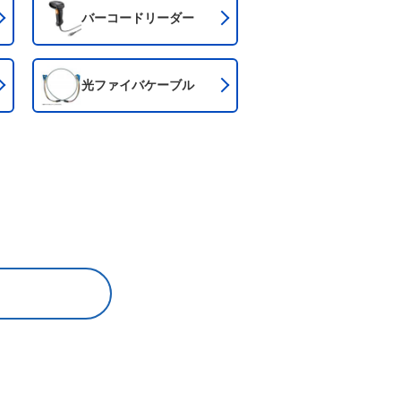
バーコード
リーダー
光ファイバ
ケーブル
に関する保護を表した規格です。
IP」で始まる4文字から6文字で記載されます。
うに「X」を記載します。