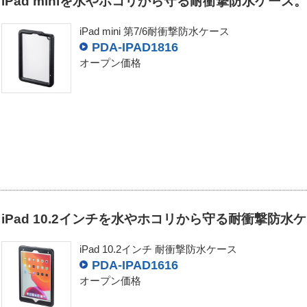
iPad miniを水やホコリから守る耐衝撃防水ケース。
直径12.5mm以上の固形物が中に入らない
（指程度を想定）
3 級
iPad mini 第7/6耐衝撃防水ケース
直径2.5mm以上のワイヤーや固形物が中に入らない
PDA-IPAD1816
4 級
直径1mm以上のワイヤーや固形物が中に入らない
オープン価格
有害な影響が発生するほどの粉塵が中に入らない（防塵形）
5 級
粉塵が中に入らない（耐塵形）
6 級
7 級
8 級
iPad 10.2インチを水やホコリから守る耐衝撃防水
防水規格(IPコード)の見分け方をたたむ
iPad 10.2インチ 耐衝撃防水ケース
PDA-IPAD1616
オープン価格