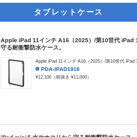
タブレットケース
防塵・防水を表示した場合
防水のみ
Apple iPad 11インチ A16（2025）/第10世代 i
守る耐衝撃防水ケース。
Apple iPad 11インチ A16（2025）/第10世代 
PDA-IPAD1916
¥12,100
（税抜き ¥11,000）
固形物(砂やホコリなど)に対する
等級
保護等級
内 容
0 級
特に保護がされていない
1 級
直径50mm以上の固形物が中に入らない
（握りこぶし程度を想定）
2 級