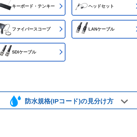
キーボード・
テンキー
ヘッドセット
ファイバー
スコープ
LANケーブル
SDIケーブル
防水規格(IPコード)の見分け方
IPコード（防水・防塵の保護等級）とは、機器の防塵、防水
れている保護等級やそれに付随する付加的事項をコード化したもので、「
※どちらかの保護等級を省略する場合は“IPX8”のよ