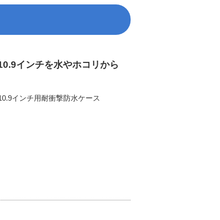
を表示した場合（防塵の保護等級を省略）
Pad 10.9インチを水やホコリから
iPad 10.9インチ用耐衝撃防水ケース
水の侵入に対する保護等級
内 容
特に保護がされていない
鉛直から落ちてくる水滴による有害な影響がない
（防滴I形）
鉛直から15度の範囲で落ちてくる水滴による有害な影響がない