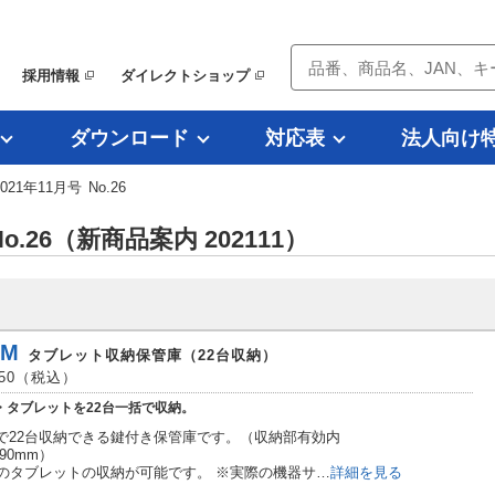
採用情報
ダイレクトショップ
ダウンロード
対応表
法人向け
21年11月号 No.26
o.26（新商品案内 202111）
LM
タブレット収納保管庫（22台収納）
050（税込）
d・タブレットを22台一括で収納。
で22台収納できる鍵付き保管庫です。（収納部有効内
290mm）
でのタブレットの収納が可能です。 ※実際の機器サ…
詳細を見る