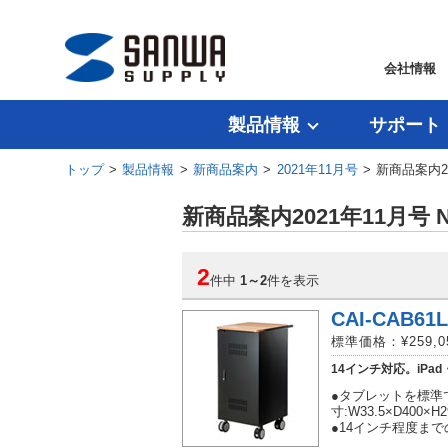
会社情報
製品情報
サポート
トップ
>
製品情報
>
新商品案内
>
2021年11月号
> 新商品案内20
新商品案内2021年11月号 N
2
件中
1
～
2
件を表示
CAI-CAB61
標準価格：¥259,
14インチ対応。iPa
●タブレットを標準
寸:W33.5×D400×H
●14インチ程度ま