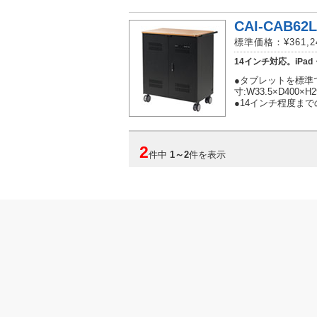
CAI-CAB62
標準価格：¥361,
14インチ対応。iPa
●タブレットを標準
寸:W33.5×D400×H
●14インチ程度ま
2
件中
1
～
2
件を表示