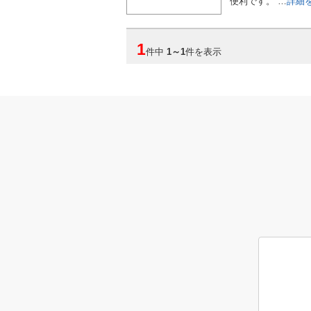
便利です。 …
詳細
1
件中
1
～
1
件を表示