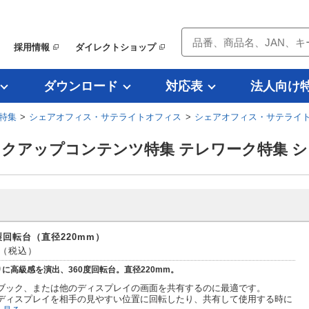
採用情報
ダイレクトショップ
ダウンロード
対応表
法人向け
特集
>
シェアオフィス・サテライトオフィス
>
シェアオフィス・サテライト
（ピックアップコンテンツ特集 テレワーク特集
回転台（直径220mm）
0（税込）
に高級感を演出、360度回転台。直径220mm。
ブック、または他のディスプレイの画面を共有するのに最適です。
ディスプレイを相手の見やすい位置に回転したり、共有して使用する時に