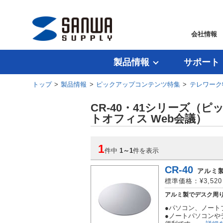
会社情報
製品情報
サポート
トップ
>
製品情報
>
ピックアップコンテンツ特集
>
テレワーク
CR-40・41シリーズ
トオフィス Web会議）
1
件中
1
～
1
件を表示
CR-40
アルミ製
標準価格：¥3,52
アルミ製でデスク周り
●パソコン、ノート
●ノートパソコンや