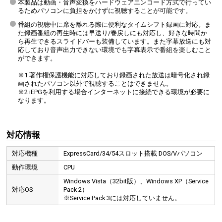
本製品は動画・音声変換をハードウェアエンコード方式で行ってい
るためパソコンに負担をかけずに視聴することが可能です。
番組の視聴中に席を離れる際に便利なタイムシフト録画に対応。ま
た録画番組の再生時には早送り/巻戻しにも対応し、好きな時間か
ら再生できるスライドバーも装備しています。また字幕放送にも対
応しており音声出力できない環境でも字幕表示で番組を楽しむこと
ができます。
※1 著作権保護機能に対応しており録画された放送は暗号化され録
画されたパソコン以外で視聴することはできません。
※2 iEPGを利用する場合インターネットに接続できる環境が必要に
なります。
対応情報
対応機種
ExpressCard/34/54スロット搭載 DOS/Vパソコン
動作環境
CPU
Windows Vista（32bit版）、Windows XP（Service
対応OS
Pack 2）
※Service Pack 3には対応していません。