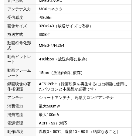
音声形式
MPEG-2/AAC
アンテナ入力
MCXコネクタ
受信感度
-98dBm
画像サイズ
320×240（放送サイズに依存）
放送方式
ISDB-T
動画符号化形
MPEG-4/H.264
式
動画ビットレ
416kbps（放送内容に依存）
ート
動画フレーム
15fps（放送内容に依存）
レート
録画映像の著
AES128bit（録画映像を再生するには録画に使用し
作権保護
たパソコンと本製品が必要です）
アンテナ
ショートアンテナ、高感度ロングアンテナ
消費電力
最大500mW
消費電流
最大100mA
電源管理
ACPI（S3）対応
動作環境
温度0～50℃、湿度10～80％（結露なきこと）