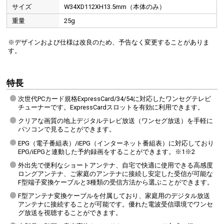
サイズ
W34XD112XH13.5mm（本体のみ）
重量
25g
※デザインおよび仕様は改良のため、予告なく変更することがありま
す。
特長
次世代PCカード規格ExpressCard/34/54に対応したワンセグテレビ
チューナーです。ExpressCardスロットを有効に利用できます。
クリアな画質の地上デジタルテレビ放送（ワンセグ放送）を手軽に
パソコンで見ることができます。
EPG（電子番組表）/iEPG（インターネット番組表）に対応しており
EPG/iEPGと連動した予約録画をすることができます。※1※2
外出先で便利なショートアンテナ、自宅で快適に使用できる高感度
ロングアンテナ、ご家庭のアンテナに接続し安定した受信が可能な
F型端子変換ケーブルと3種類の受信方法から選ぶことができます。
F型アンテナ変換ケーブルを付属しており、家庭用のデジタル放送
アンテナに接続することが可能です。優れた電波受信環境でワンセ
グ放送を視聴することができます。