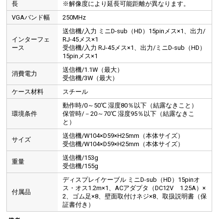
長
※解像度により延長可能距離が異なります。
VGAバンド幅
250MHz
送信機/入力 ミニD-sub（HD）15pinメス×1、出力/
インターフェ
RJ-45メス×1
ース
受信機/入力 RJ-45メス×1、出力/ミニD-sub（HD）
15pinメス×1
送信機/1.1W（最大）
消費電力
受信機/3W（最大）
ケース材料
スチール
動作時/0～50℃ 湿度80％以下（結露なきこと）
環境条件
保管時/－20～70℃ 湿度95％以下（結露なきこ
と）
送信機/W104×D59×H25mm（本体サイズ）
サイズ
受信機/W104×D59×H25mm（本体サイズ）
送信機/153g
重量
受信機/155g
ディスプレイケーブル ミニD-sub（HD）15pinオ
ス・オス1.2m×1、ACアダプタ（DC12V 1.25A）×
付属品
2、ゴム足×8、壁面取付けネジ×8、取扱説明書（保
証書付き）