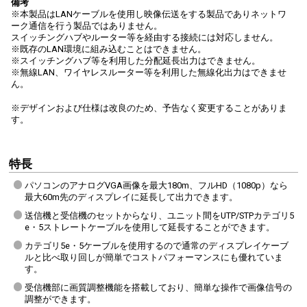
備考
※本製品はLANケーブルを使用し映像伝送をする製品でありネットワ
ーク通信を行う製品ではありません。
スイッチングハブやルーター等を経由する接続には対応しません。
※既存のLAN環境に組み込むことはできません。
※スイッチングハブ等を利用した分配延長出力はできません。
※無線LAN、ワイヤレスルーター等を利用した無線化出力はできませ
ん。
※デザインおよび仕様は改良のため、予告なく変更することがありま
す。
特長
パソコンのアナログVGA画像を最大180m、フルHD（1080p）なら
最大60m先のディスプレイに延長して出力できます。
送信機と受信機のセットからなり、ユニット間をUTP/STPカテゴリ5
e・5ストレートケーブルを使用して延長することができます。
カテゴリ5e・5ケーブルを使用するので通常のディスプレイケーブ
ルと比べ取り回しが簡単でコストパフォーマンスにも優れていま
す。
受信機部に画質調整機能を搭載しており、簡単な操作で画像信号の
調整ができます。