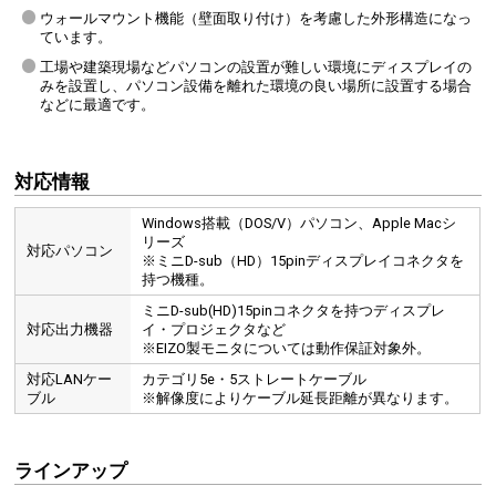
ウォールマウント機能（壁面取り付け）を考慮した外形構造になっ
ています。
工場や建築現場などパソコンの設置が難しい環境にディスプレイの
みを設置し、パソコン設備を離れた環境の良い場所に設置する場合
などに最適です。
対応情報
Windows搭載（DOS/V）パソコン、Apple Macシ
リーズ
対応パソコン
※ミニD-sub（HD）15pinディスプレイコネクタを
持つ機種。
ミニD-sub(HD)15pinコネクタを持つディスプレ
対応出力機器
イ・プロジェクタなど
※EIZO製モニタについては動作保証対象外。
対応LANケー
カテゴリ5e・5ストレートケーブル
ブル
※解像度によりケーブル延長距離が異なります。
ラインアップ