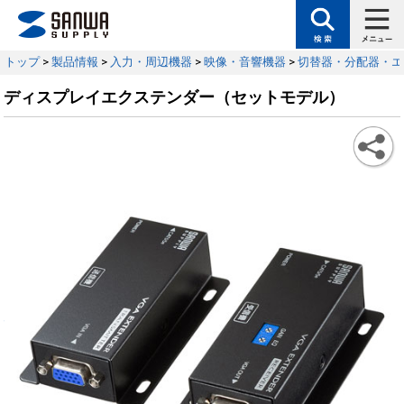
トップ
>
製品情報
>
入力・周辺機器
>
映像・音響機器
>
切替器・分配器・エ
ディスプレイエクステンダー（セットモデル）