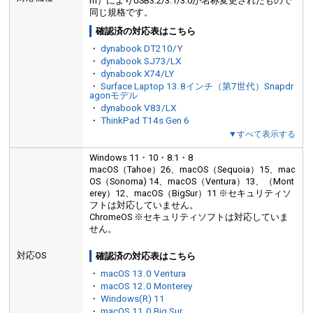
m）によりUSB3.2/3.1/3.0が名称変更されたもので
同じ規格です。
確認済の対応表はこちら
・
dynabook DT210/Y
・
dynabook SJ73/LX
・
dynabook X74/LY
・
Surface Laptop 13.8インチ（第7世代）Snapdr
agonモデル
・
dynabook V83/LX
・
ThinkPad T14s Gen 6
▼すべて表示する
Windows 11・10・8.1・8
macOS（Tahoe）26、macOS（Sequoia）15、mac
OS（Sonoma) 14、macOS（Ventura）13、（Mont
erey）12、macOS（BigSur）11 ※セキュリティソ
フトは対応していません。
ChromeOS ※セキュリティソフトは対応していま
せん。
対応OS
確認済の対応表はこちら
・
macOS 13.0 Ventura
・
macOS 12.0 Monterey
・
Windows(R) 11
・
macOS 11.0 Big Sur