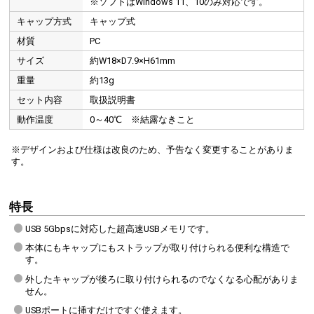
※ソフトはWindows 11、10のみ対応です。
キャップ方式
キャップ式
材質
PC
サイズ
約W18×D7.9×H61mm
重量
約13g
セット内容
取扱説明書
動作温度
0～40℃ ※結露なきこと
※デザインおよび仕様は改良のため、予告なく変更することがありま
す。
特長
USB 5Gbpsに対応した超高速USBメモリです。
本体にもキャップにもストラップが取り付けられる便利な構造で
す。
外したキャップが後ろに取り付けられるのでなくなる心配がありま
せん。
USBポートに挿すだけですぐ使えます。