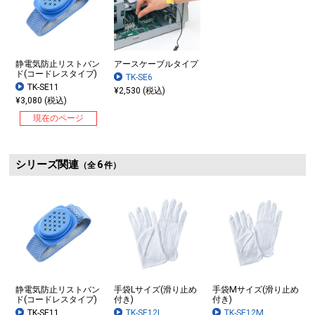
静電気防止リストバン
アースケーブルタイプ
ド(コードレスタイプ)
TK-SE6
TK-SE11
¥2,530 (税込)
¥3,080 (税込)
現在のページ
シリーズ関連
6
（全
件）
静電気防止リストバン
手袋Lサイズ(滑り止め
手袋Mサイズ(滑り止め
ド(コードレスタイプ)
付き)
付き)
TK-SE11
TK-SE12L
TK-SE12M