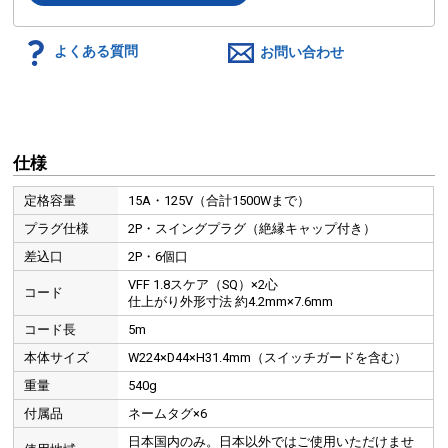
よくある質問
お問い合わせ
仕様
定格容量
15A・125V（合計1500Wまで）
プラグ仕様
2P・スイングプラグ（絶縁キャップ付き）
差込口
2P・6個口
VFF 1.8スケア（SQ）×2心
コード
仕上がり外形寸法 約4.2mm×7.6mm
コード長
5m
本体サイズ
W224×D44×H31.4mm（スイッチガードを含む）
重量
540g
付属品
ネームタグ×6
日本国内のみ。日本以外ではご使用いただけませ