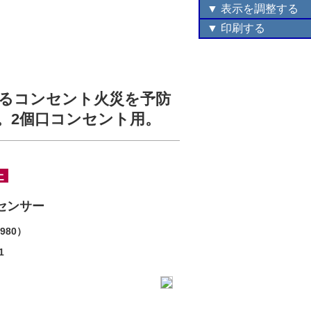
▼ 表示を調整する
▼ 印刷する
るコンセント火災を予防
。2個口コンセント用。
センサー
980）
1