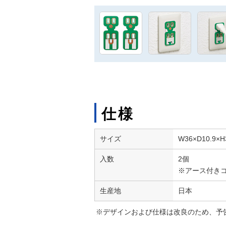
仕様
サイズ
W36×D10.9×
入数
2個
※アース付き
生産地
日本
※デザインおよび仕様は改良のため、予