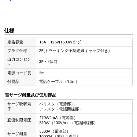
仕様
定格容量
15A・125V(1500Wまで)
プラグ仕様
2P(トラッキング予防絶縁キャップ付き)
出力コンセン
3P・4個口
ト
電源コード長
2m
付属品
電話ケーブル（1.5m）
雷サージ耐量及び使用部品
サージ吸収素
バリスタ（電源部）
子
アレスタ（電話回線部）
470V/1mA（電源部）
直流制限電圧
230V/（100V/s）（電話回線部）
5500A（電源部）
サージ耐量
10000A（電話回線部）