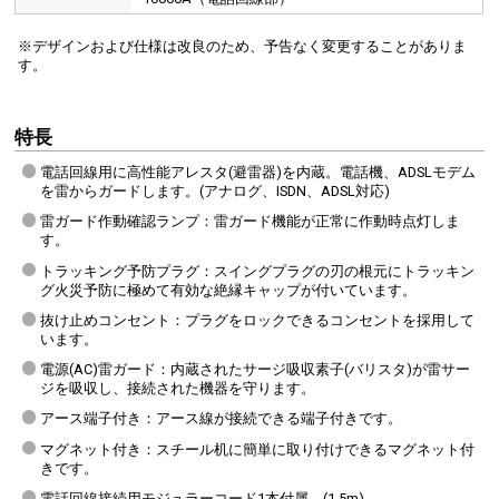
※デザインおよび仕様は改良のため、予告なく変更することがありま
す。
特長
電話回線用に高性能アレスタ(避雷器)を内蔵。電話機、ADSLモデム
を雷からガードします。(アナログ、ISDN、ADSL対応)
雷ガード作動確認ランプ：雷ガード機能が正常に作動時点灯しま
す。
トラッキング予防プラグ：スイングプラグの刃の根元にトラッキン
グ火災予防に極めて有効な絶縁キャップが付いています。
抜け止めコンセント：プラグをロックできるコンセントを採用して
います。
電源(AC)雷ガード：内蔵されたサージ吸収素子(バリスタ)が雷サー
ジを吸収し、接続された機器を守ります。
アース端子付き：アース線が接続できる端子付きです。
マグネット付き：スチール机に簡単に取り付けできるマグネット付
きです。
電話回線接続用モジュラーコード1本付属。(1.5m)