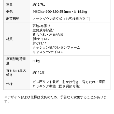
重量
約12.7kg
梱包
1個口/約690×320×585mm・約15.6kg
出荷形態
ノックダウン組立式（お客様組み立て）
張地/布張り
主要成形部品/
背もたれ・座面/合板
材質
脚/ナイロン
肘かけ/PP
クッション材/ウレタンフォーム
キャスター/ナイロン
座面部耐荷重
肘あて付きで、腕もリラックスできます。
移動に便利なキャスター付
80kg
量
背もたれ最大
約115度
傾き
ガス圧リフト装置、肘かけ付き、背もたれ・座面
仕様
ロッキング機能（固さ調節可能）
※デザインおよび仕様は改良のため、予告なく変更することがありま
す。