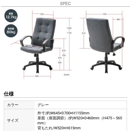
背もたれが高いハイバックチェアなので、体を丸ごと受け止
めてゆったり座ることができます。
長時間座り続けても体が疲れにくく、パソコン作業に最適で
す。
仕様
カラー
グレー
前後にゆらゆら揺れるロッキング機能付きです。
ガス圧リフト装置付きで、
外寸/約W645×D700×H1155mm
座面（座面調節）/約W520×D460mm（H475～565
サイズ
mm）
背もたれ/W520×H615mm