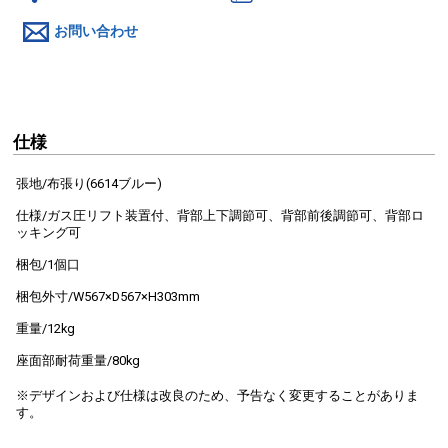
お問い合わせ
仕様
張地/布張り(6614ブルー)
仕様/ガス圧リフト装置付、背部上下調節可、背部前後調節可、背部ロ
ッキング可
梱包/1個口
梱包外寸/W567×D567×H303mm
重量/12kg
座面部耐荷重量/80kg
※デザインおよび仕様は改良のため、予告なく変更することがありま
す。