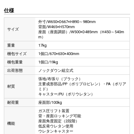
仕様
外寸/W650×D667×H890～980mm
背面/W465×H570mm
サイズ
座面（座面調節）/W500×D485mm（H450～540m
m）
重量
17kg
梱包サイズ
1個口/670×630×400mm
梱包重量
1個口/19kg
出荷形態
ノックダウン組立式
張地/布張り（ブラック）
主要成形部品/PP（ポリプロピレン）・PA（ポリア
材質
ミド）
キャスター/PU（ポリウレタン）
耐荷重
座面部/100kg
ガス圧リフト装置
背・座面ロッキング可能
座面角度固定（2段階）
機能
低反発ウレタン使用
ウレタンキャスター