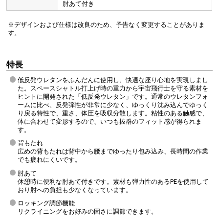
肘あて付き
※デザインおよび仕様は改良のため、予告なく変更することがありま
す。
特長
低反発ウレタンをふんだんに使用し、快適な座り心地を実現しまし
た。スペースシャトル打上げ時の重力から宇宙飛行士を守る素材を
ヒントに開発された「低反発ウレタン」です。通常のウレタンフォ
ームに比べ、反発弾性が非常に少なく、ゆっくり沈み込んでゆっく
り戻る特性で、重さ、体圧を吸収分散します。粘性のある触感で、
体に合わせて変形するので、いつも抜群のフィット感が得られま
す。
背もたれ
広めの背もたれは背中から腰までゆったり包み込み、長時間の作業
でも疲れにくいです。
肘あて
休憩時に便利な肘あて付きです。素材も弾力性のあるPEを使用して
おり肘への負担も少なくなっています。
ロッキング調節機能
リクライニングをお好みの固さに調節できます。