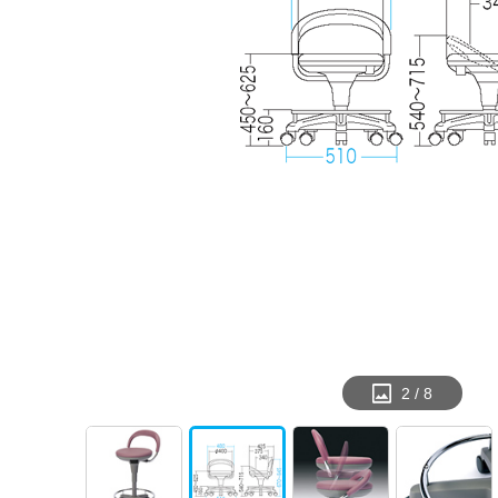
2
/
8