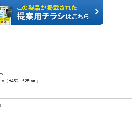
mm、
m（H450～625mm）
g