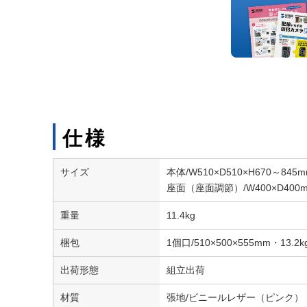
仕様
サイズ
本体/W510×D510×H670～845
座面（座面調節）/W400×D400m
重量
11.4kg
梱包
1個口/510×500×555mm・13.2k
出荷形態
組立出荷
材質
張地/ビニールレザー（ピンク）