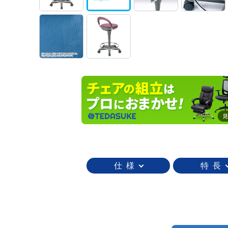
仕 様
特 長