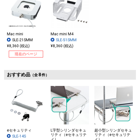
Mac mini
Mac mini M4
SLE-21SMM
SLE-51SMM
¥8,360 (税込)
¥8,360 (税込)
現在のページ
おすすめ品
8
（全
件）
eセキュリティ
L字型シリンダセキュ
超小型シリンダセキュ
リティ（eセキュリテ
リティ（eセキュリテ
SLE-14S
ィ）
ィ）