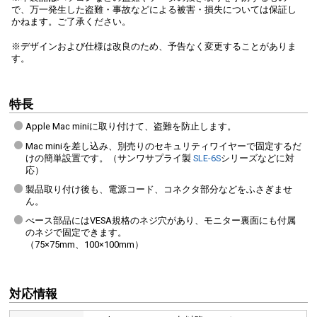
で、万一発生した盗難・事故などによる被害・損失については保証し
かねます。ご了承ください。
※デザインおよび仕様は改良のため、予告なく変更することがありま
す。
特長
Apple Mac miniに取り付けて、盗難を防止します。
Mac miniを差し込み、別売りのセキュリティワイヤーで固定するだ
けの簡単設置です。（サンワサプライ製
SLE-6S
シリーズなどに対
応）
製品取り付け後も、電源コード、コネクタ部分などをふさぎませ
ん。
べース部品にはVESA規格のネジ穴があり、モニター裏面にも付属
のネジで固定できます。
（75×75mm、100×100mm）
対応情報