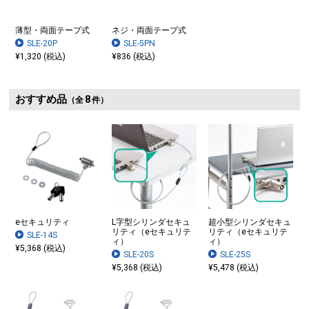
薄型・両面テープ式
ネジ・両面テープ式
SLE-20P
SLE-5PN
¥1,320 (税込)
¥836 (税込)
おすすめ品
8
（全
件）
eセキュリティ
L字型シリンダセキュ
超小型シリンダセキュ
リティ（eセキュリテ
リティ（eセキュリテ
SLE-14S
ィ）
ィ）
¥5,368 (税込)
SLE-20S
SLE-25S
¥5,368 (税込)
¥5,478 (税込)