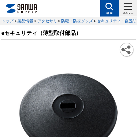
トップ
>
製品情報
>
アクセサリ
>
防犯・防災グッズ
>
セキュリティ・盗難防
eセキュリティ（薄型取付部品）