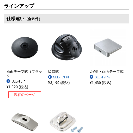
ラインアップ
仕様違い
5
（全
件）
両面テープ式（ブラッ
吸盤式
L字型・両面テープ式
ク）
SLE-17PN
SLE-19PK
SLE-18P
¥3,190 (税込)
¥1,430 (税込)
¥1,320 (税込)
現在のページ