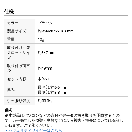
仕様
カラー
ブラック
製品サイズ
約W49×D49×H6.6mm
重量
10g
取り付け可能
スロットサイ
約3×7mm
ズ
取り付け面直
約49mm
径
セット内容
本体×1
最厚部/約6.6mm
厚み
最薄部/約3.8mm
引っ張り強度
約55.5kg
備考
※本製品はパソコンなどの盗難やデータの抜き取りを予防するもの
で、万一発生した盗難・事故などによる被害・損失については保証し
かねます。ご了承ください。
・セキュリティワイヤーはこちら