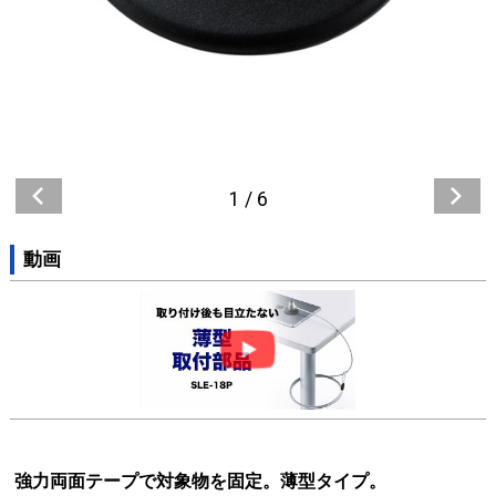
1
/
6
動画
強力両面テープで対象物を固定。薄型タイプ。