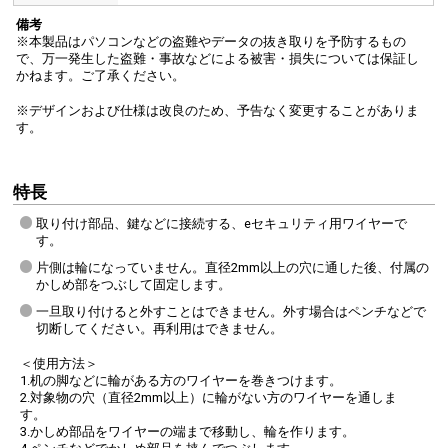
備考
※本製品はパソコンなどの盗難やデータの抜き取りを予防するもの
で、万一発生した盗難・事故などによる被害・損失については保証し
かねます。ご了承ください。
※デザインおよび仕様は改良のため、予告なく変更することがありま
す。
特長
取り付け部品、鍵などに接続する、eセキュリティ用ワイヤーで
す。
片側は輪になっていません。直径2mm以上の穴に通した後、付属の
かしめ部をつぶして固定します。
一旦取り付けると外すことはできません。外す場合はペンチなどで
切断してください。再利用はできません。
＜使用方法＞
1.机の脚などに輪がある方のワイヤーを巻きつけます。
2.対象物の穴（直径2mm以上）に輪がない方のワイヤーを通しま
す。
3.かしめ部品をワイヤーの端まで移動し、輪を作ります。