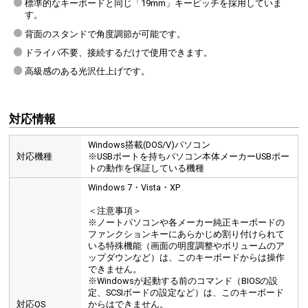
標準的なキーボードと同じ「19mm」キーピッチを採用していま
す。
背面のスタンドで角度調節が可能です。
ドライバ不要、接続するだけで使用できます。
高級感のある光沢仕上げです。
対応情報
Windows搭載(DOS/V)パソコン
対応機種
※USBポートを持ちパソコン本体メーカーUSBポー
トの動作を保証している機種
Windows 7・Vista・XP
＜注意事項＞
※ノートパソコンや各メーカー純正キーボードの
ファンクションキーにあらかじめ割り付けられて
いる特殊機能（画面の明度調整やボリュームのア
ップダウンなど）は、このキーボードからは操作
できません。
※Windowsが起動する前のコマンド（BIOSの設
定、SCSIボードの設定など）は、このキーボード
対応OS
からはできません。