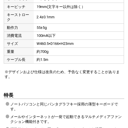
キーピッチ
19mm(文字キー以外は除く）
キーストロー
2.4±0.1mm
ク
動作力
55±5g
消費電流
100mA以下
サイズ
W460.5×D166×H23mm
重量
約700g
ケーブル長
約1.5m
※デザインおよび仕様は改良のため、予告なく変更することがありま
す。
特長
ノートパソコンと同じパンタグラフキー採用の薄型キーボードで
す。
メールやインターネットが一発で起動できるマルチメディアファン
クション機能付きです。