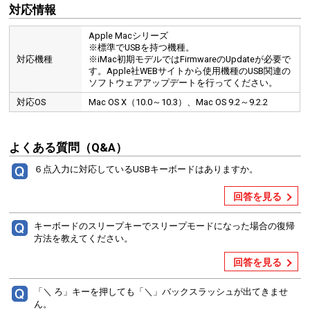
対応情報
Apple Macシリーズ
※標準でUSBを持つ機種。
対応機種
※iMac初期モデルではFirmwareのUpdateが必要で
す。Apple社WEBサイトから使用機種のUSB関連の
ソフトウェアアップデートを行ってください。
対応OS
Mac OS X（10.0～10.3）、Mac OS 9.2～9.2.2
よくある質問（Q&A）
６点入力に対応しているUSBキーボードはありますか。
回答を見る
キーボードのスリープキーでスリープモードになった場合の復帰
方法を教えてください。
回答を見る
「＼ ろ」キーを押しても「＼」バックスラッシュが出てきませ
ん。