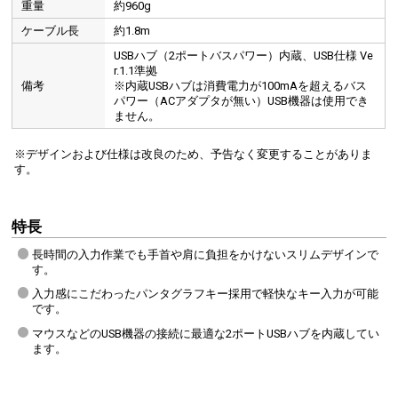
重量
約960g
ケーブル長
約1.8m
USBハブ（2ポートバスパワー）内蔵、USB仕様 Ve
r.1.1準拠
備考
※内蔵USBハブは消費電力が100mAを超えるバス
パワー（ACアダプタが無い）USB機器は使用でき
ません。
※デザインおよび仕様は改良のため、予告なく変更することがありま
す。
特長
長時間の入力作業でも手首や肩に負担をかけないスリムデザインで
す。
入力感にこだわったパンタグラフキー採用で軽快なキー入力が可能
です。
マウスなどのUSB機器の接続に最適な2ポートUSBハブを内蔵してい
ます。