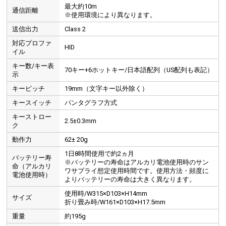
最大約10m
通信距離
※使用環境により異なります。
送信出力
Class 2
対応プロファ
HID
イル
キー数/キー表
70キー+6ホットキー/日本語配列（US配列も表記）
示
キーピッチ
19mm（文字キー以外除く）
キースイッチ
パンタグラフ方式
キーストロー
2.5±0.3mm
ク
動作力
62± 20g
1日8時間使用で約2ヵ月
バッテリー寿
※バッテリーの寿命はアルカリ電池使用時のサン
命（アルカリ
ワサプライ想定使用時間です。使用方法・頻度に
電池使用時）
よりバッテリーの寿命は大きく異なります。
使用時/W315×D103×H14mm
サイズ
折り畳み時/W161×D103×H17.5mm
重量
約195g