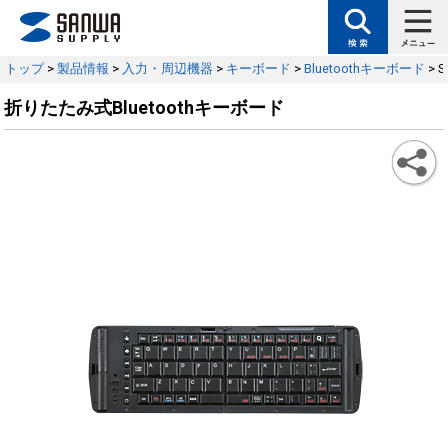
トップ
>
製品情報
>
入力・周辺機器
>
キーボード
>
Bluetoothキーボード
> S
折りたたみ式Bluetoothキーボード