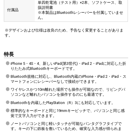
単四乾電池（テスト用）×2本、ソフトケース、取
扱説明書
付属品
※本製品はBluetoothレシーバーを付属していませ
ん。
※デザインおよび仕様は改良のため、予告なく変更することがありま
す。
特長
iPhone 5・4S・4、新しいiPad(第3世代)・iPad 2・iPadに対応した折
りたたみ式Bluetoothキーボードです。
Bluetooth規格に対応し、Bluetooth内蔵のiPhone・iPad 2・iPad・ス
マートフォンにレシーバーなしで接続ができます。
ワイヤレスかつ10m離れた場所でも操作が可能なので、リビングパ
ソコンなど離れたパソコンを操作するのにも最適です。
Bluetoothを内蔵したPlayStation（R）3にも対応しています。
標準的なキーボードと同じ19mmキーピッチで、パソコンと同じ感
覚で文字入力ができます。
ノートパソコンと同じ軽いタッチが可能なパンタグラフタイプで
す。キーの下に鉄板を敷いているため、確実な入力感が得られま