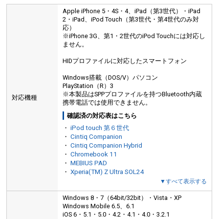
Apple iPhone 5・4S・4、iPad（第3世代）・iPad
2・iPad、iPod Touch（第3世代・第4世代のみ対
応）
※iPhone 3G、第1・2世代のiPod Touchには対応し
ません。
HIDプロファイルに対応したスマートフォン
Windows搭載（DOS/V）パソコン
PlayStation（R）3
※本製品はSPPプロファイルを持つBluetooth内蔵
対応機種
携帯電話では使用できません。
確認済の対応表はこちら
・
iPod touch 第６世代
・
Cintiq Companion
・
Cintiq Companion Hybrid
・
Chromebook 11
・
MEBIUS PAD
・
Xperia(TM) Z Ultra SOL24
▼すべて表示する
Windows 8・7（64bit/32bit）・Vista・XP
Windows Mobile 6.5、6.1
iOS 6・5.1・5.0・4.2・4.1・4.0・3.2.1