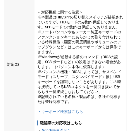
＜対応機種に関する注意＞
※本製品はHID/SPPの切り替えスイッチが搭載され
ていますが、HIDモードのみ動作保証しておりま
す。SPPモードでの動作は保証しておりません。
※ノートパソコンや各メーカー純正キーボードの
ファンクションキーにあらかじめ割り付けられて
いる特殊機能（画面の明度調整やボリュームのア
ップダウンなど）はこのキーボードからは操作で
きません。
※Windowsが起動する前のコマンド（BIOSの設
定、SCSIボードなど）の設定はできない場合があ
対応OS
ります。（パソコン本体に依存します）
※パソコンの機種・BIOSによっては、サスペンド
モード（スリープ、スタンバイモード）後にUSB
キーボードを認識しないことがあります。この時
は接続しているUSBコネクタを一度引き抜いてか
らもう一度接続しなおしてください。
※記載されている名称・製品名は、各社の商標ま
たは登録商標です。
・キーボード検索はこちら
確認済の対応表はこちら
・
Windows(R) 8.1