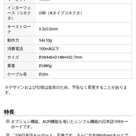
インターフェ
ース（コネク
USB（Aタイプコネクタ）
タ）
キーストロー
3.3±0.3mm
ク
動作力
54±10g
消費電流
100mA以下
サイズ
約W446×D148×H32.7mm
重量
約480g
ケーブル長
約3m
※デザインおよび仕様は改良のため、予告なく変更することがありま
す。
特長
オプション機能、ACPI機能を省いたシンプル機能の日本語109キー
ボードです。
「106日本語キーボード」互換です。さらに左右Windowsキーとア