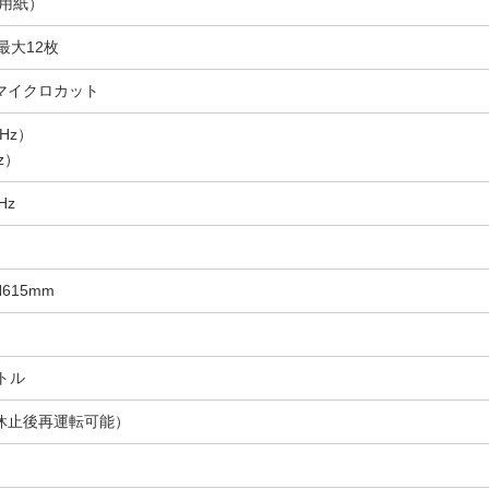
4用紙）
最大12枚
mマイクロカット
0Hz）
z）
Hz
H615mm
ットル
分休止後再運転可能）