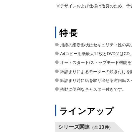
※デザインおよび仕様は改良のため、予
特長
用紙の細断形状はセキュリティ性の高い
A4コピー用紙最大12枚とDVD又はC
オートスタート/ストップモード機能
紙詰まりによるモーターの焼き付けを
紙詰まり時に紙を取り出せる逆回転ス
移動に便利なキャスター付きです。
ラインアップ
シリーズ関連
13
（全
件）