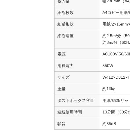
投入幅
幅230mm（A
細断枚数
A4コピー用紙/
細断形状
用紙/2×15m
細断速度
約2.5m/分（5
約3m/分（60H
電源
AC100V 50/60
消費電力
550W
サイズ
W412×D312×
重量
約16kg
ダストボックス容量
用紙/約25リ
連続使用時間
10分間（30
騒音
約55dB