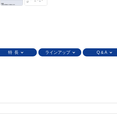
特 長
ラインアップ
Q & A