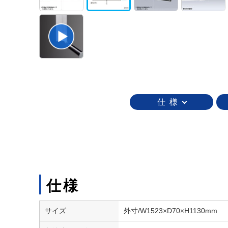
仕 様
仕様
サイズ
外寸/W1523×D70×H1130mm