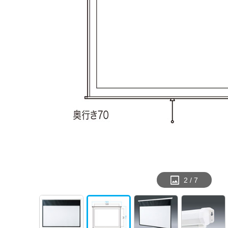
2
/
7