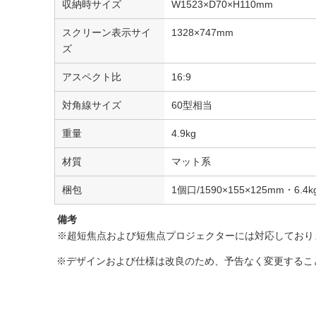
収納時サイズ
W1523×D70×H110mm
スクリーン表示サイ
1328×747mm
ズ
アスペクト比
16:9
対角線サイズ
60型相当
重量
4.9kg
材質
マット系
梱包
1個口/1590×155×125mm・6.4k
備考
※超短焦点および短焦点プロジェクターには対応しており
※デザインおよび仕様は改良のため、予告なく変更するこ