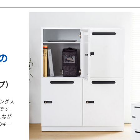
の
プ）
キングス
です。
しなが
のキー