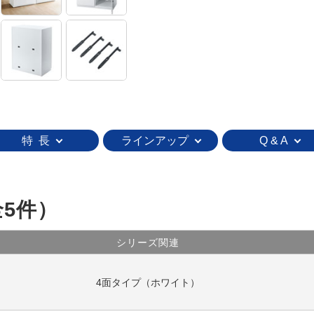
特 長
ラインアップ
Q & A
全5件）
シリーズ関連
4面タイプ（ホワイト）