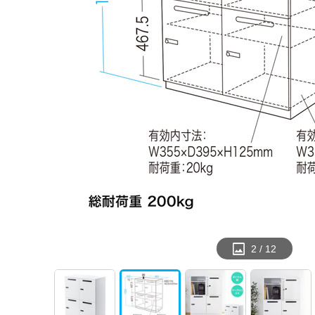
2
/
12