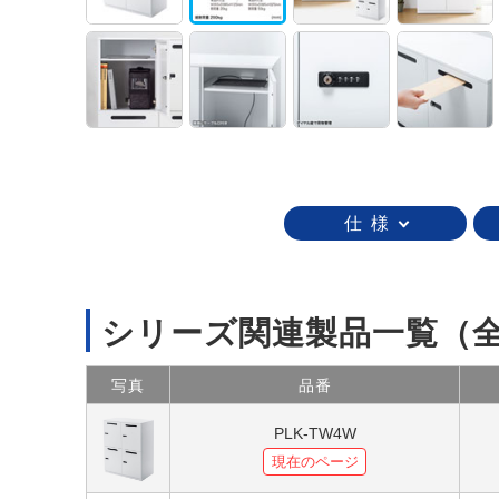
仕 様
シリーズ関連製品一覧
（
写真
品番
PLK-TW4W
現在のページ