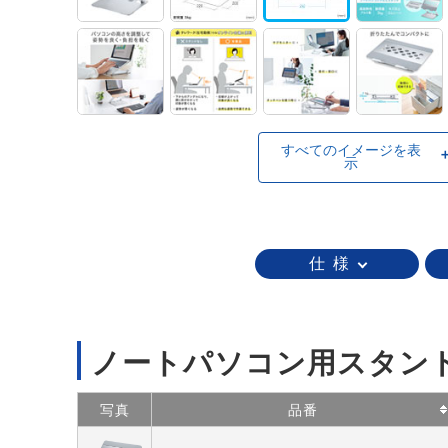
すべてのイメージを表
示
仕 様
ノートパソコン用スタン
写真
品番