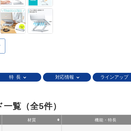
特 長
対応情報
ラインアップ
ド一覧
（全5件）
材質
機能・特長