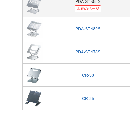
PDA-STN58S
現在のページ
PDA-STN89S
PDA-STN78S
CR-38
CR-35